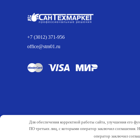
+7 (3012) 371-956
office@stm01.ru
Для обеспечения корректной работы сайта, улучшения его фу
ПО третьих лиц, с которыми оператор заключил соглашения. 
оператор заключил соглаш