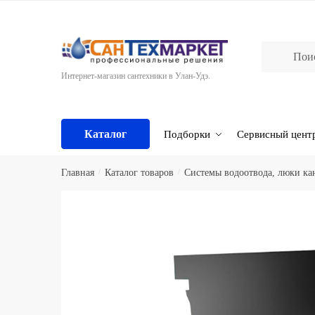
Skip
Skip
to
to
navigation
content
Интернет-магазин сантехники в Улан-Удэ.
Каталог
Подборки
Сервисный цент
Главная
/
Каталог товаров
/
Системы водоотвода, люки к