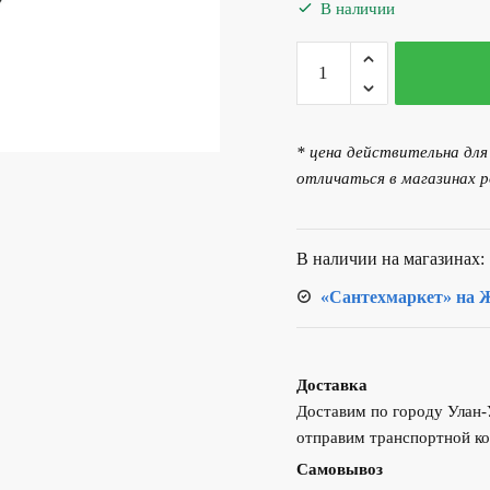
составляла
265.
В наличии
294.00 р..
Количество
товара
Заглушка
торцевая
* цена действительна дл
пластиковая
отличаться в магазинах р
с
пазами
для
В наличии на магазинах:
лотка
«Сантехмаркет» на Ж
Доставка
Доставим по городу Улан
отправим транспортной ко
Самовывоз