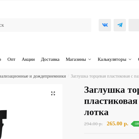
р
Опт
Акции
Доставка
Магазины
Калькуляторы
анализационные и дождеприемники
/
Заглушка торцевая пластиковая с па
Заглушка то
🔍
пластиковая 
лотка
Первоначаль
Тек
265.00
р.
294.00
р.
-1
цена
цена