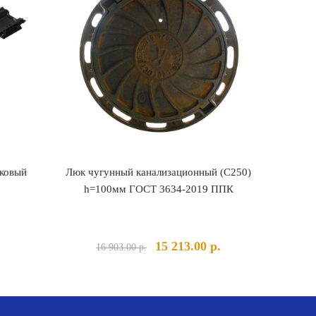
иковый
Люк чугунный канализационный (С250)
h=100мм ГОСТ 3634-2019 ППК
льная
Текущая
Первоначальная
Текущая
15 213.00
р.
16 903.00
р.
ена:
цена
цена:
а
08.00 р..
составляла
15
16
213.00 р..
903.00 р..