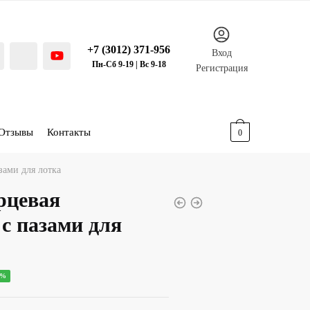
+7 (3012) 371-956
Вход
Пн-Сб 9-19 | Вс 9-18
Регистрация
Отзывы
Контакты
0.00
р.
0
зами для лотка
рцевая
с пазами для
ная
ущая
0%
: