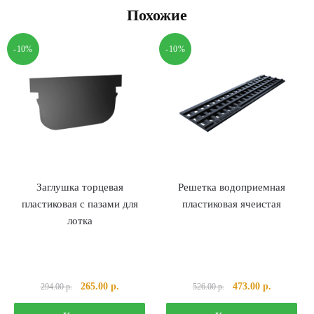
Похожие
-10%
-10%
Заглушка торцевая
Решетка водоприемная
пластиковая с пазами для
пластиковая ячеистая
лотка
Первоначальная
Текущая
Первоначальная
Текущая
265.00
р.
473.00
р.
294.00
р.
526.00
р.
цена
цена:
цена
цена: