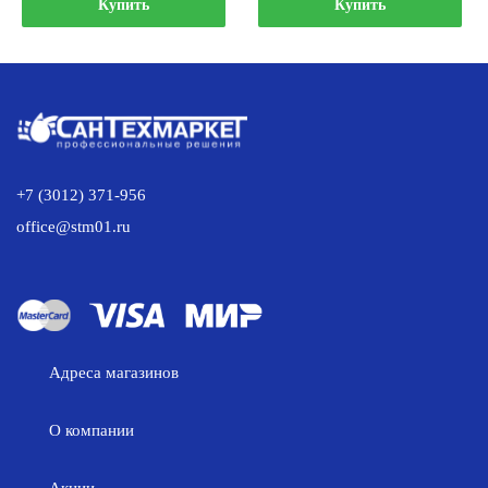
составляла
1
составляла
3
Купить
Купить
1
315.00 р..
3
147.00 р
462.00 р..
934.00 р..
+7 (3012) 371-956
office@stm01.ru
Адреса магазинов
О компании