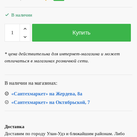
цена
цена:
составляла
1
В наличии
1
071.00 р..
190.00 р..
Количество
Купить
товара
Лоток
водоотводный
* цена действительна для интернет-магазина и может
пластиковый
отличаться в магазинах розничной сети.
со
стандартным
бортом
В наличии на магазинах:
«Сантехмаркет» на Жердева, 8а
«Сантехмаркет» на Октябрьской, 7
Доставка
Доставим по городу Улан-Удэ и ближайшим районам. Либо