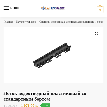
Skip
Skip
to
to
МЕНЮ
0
navigation
content
Главная
/
Каталог товаров
/
Системы водоотвода, люки канализационные и дождеп
🔍
Лоток водоотводный пластиковый со
стандартным бортом
Первоначальная
Текущая
1 071.00
р.
1 190.00
р.
-10%