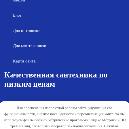
Акции
Блог
Для оптовиков
Для монтажников
Карта сайта
Качественная сантехника по
низким ценам
Возврат товара
Политика конфиденциальности
Для обеспечения корректной работы сайта, улучшения его
Согласие на обработку персональных
Гарантия и обслуживание
функциональности, анализа посещаемости и персонализации контента мы
данных
используем файлы cookies, метрические программы Яндекс.Метрики и ПО
Публичная оферта
третьих лиц, с которыми оператор заключил соглашения. Нажимая