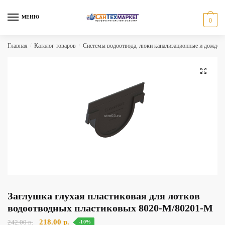
Skip
Skip
to
to
МЕНЮ
0
navigation
content
Главная
/
Каталог товаров
/
Системы водоотвода, люки канализационные и дождеп
🔍
Заглушка глухая пластиковая для лотков
водоотводных пластиковых 8020-М/80201-М
Первоначальная
Текущая
218.00
р.
242.00
р.
-10%