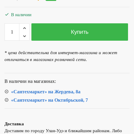
цена
цена:
составляла
218.00 р..
В наличии
242.00 р..
Количество
Купить
товара
Заглушка
глухая
* цена действительна для интернет-магазина и может
пластиковая
отличаться в магазинах розничной сети.
для
лотков
водоотводных
В наличии на магазинах:
пластиковых
8020-
«Сантехмаркет» на Жердева, 8а
М/80201-
«Сантехмаркет» на Октябрьской, 7
М
Доставка
Доставим по городу Улан-Удэ и ближайшим районам. Либо