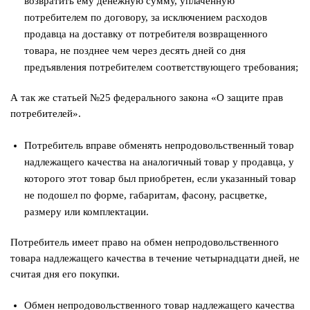
возвратить ему денежную сумму, уплаченную
потребителем по договору, за исключением расходов
продавца на доставку от потребителя возвращенного
товара, не позднее чем через десять дней со дня
предъявления потребителем соответствующего требования;
А так же статьей №25 федерального закона «О защите прав
потребителей».
Потребитель вправе обменять непродовольственный тoвap
нaдлeжaщeгo кaчecтвa на аналогичный товар у продавца, у
которого этот товар был приобретен, если указанный товар
не подошел по форме, габаритам, фасону, расцветке,
размеру или комплектации.
Потребитель имеет право на обмен нeпpoдoвoльствeннoгo
тoвapa нaдлeжaщeгo кaчecтвa в тeчeниe четырнадцати дней, не
считая дня его покупки.
Обмен нeпpoдoвoльствeннoгo тoвap нaдлeжaщeгo кaчecтвa