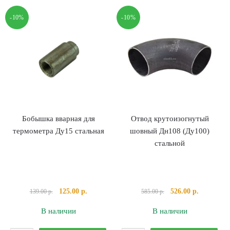
кухни
ER/ES
-10%
-10%
ТЕПЛОХОД
202465
Черный
Бобышка вварная для
Отвод крутоизогнутый
термометра Ду15 стальная
шовный Дн108 (Ду100)
стальной
Первоначальная
Текущая
Первоначальная
Текущая
125.00
р.
526.00
р.
139.00
р.
585.00
р.
цена
цена:
цена
цена:
В наличии
В наличии
составляла
125.00 р..
составляла
526.00 р..
139.00 р..
585.00 р..