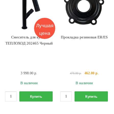
Черный
Черный
Лучшая
цена
Смеситель для кухни
Прокладка резиновая ER/ES
ТЕПЛОХОД 202465 Черный
Первоначальная
Текущая
3 998.00
р.
462.00
р.
476.00
р.
цена
цена:
В наличии
В наличии
составляла
462.00 р..
476.00 р..
Количество
Количество
Купить
Купить
товара
товара
Смеситель
Прокладка
для
резиновая