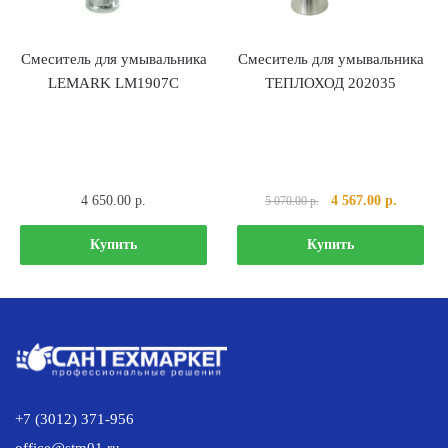
Смеситель для умывальника
Смеситель для умывальника
LEMARK LM1907C
ТЕПЛОХОД 202035
Первоначальная
Текущая
4 650.00
р.
4 567.00
р.
5 070.00
р.
цена
цена:
составляла
4
Купить
Купить
5
567.00 р
070.00 р..
+7 (3012) 371-956