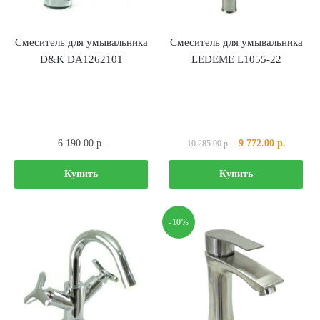
Смеситель для умывальника
Смеситель для умывальника
D&K DA1262101
LEDEME L1055-22
Первоначальная
Текуща
6 190.00
р.
9 772.00
р.
10 285.00
р.
цена
цена:
составляла
9
Купить
Купить
10
772.00 р
285.00 р..
-10%