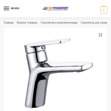
Skip
Skip
to
to
МЕНЮ
0
navigation
content
Главная
/
Каталог товаров
/
Смесители и комплектующие
/
Смесители для умываль
🔍