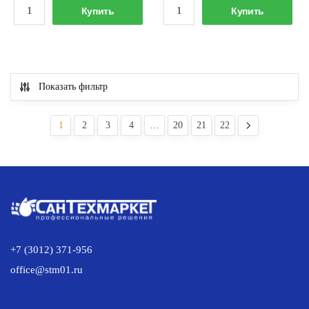
Количество
Количество
Купить
Купить
товара
товара
Смеситель
Смеситель
для
для
кухни
кухни
Показать фильтр
GROHE
GROHE
30305000
32750000
1
2
3
4
…
20
21
22
+7 (3012) 371-956
office@stm01.ru