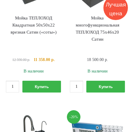
Лучшая
цена
Мойка ТЕПЛОХОД
Мойка
Квадратная 50х50х22
многофункциональная
врезная Сатин («соты»)
ТЕПЛОХОД 75х46х20
Сатин
Первоначальная
Текущая
11 358.00
р.
18 500.00
р.
12 590.00
р.
цена
цена:
В наличии
В наличии
составляла
11
12
358.00 р..
Количество
Количество
590.00 р..
Купить
Купить
товара
товара
Мойка
Мойка
ТЕПЛОХОД
многофункциональ
Квадратная
ТЕПЛОХОД
-20%
50х50х22
75х46х20
врезная
Сатин