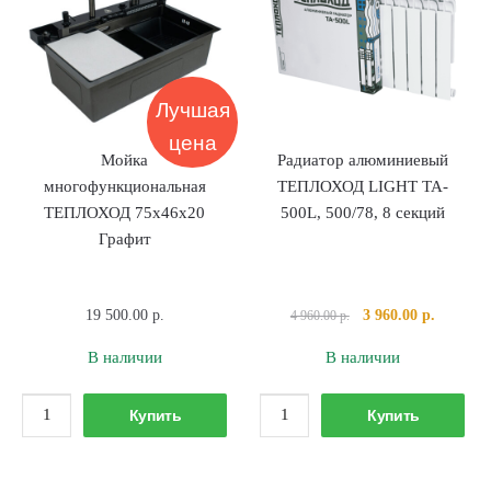
Сатин
("соты")
Лучшая
цена
Мойка
Радиатор алюминиевый
многофункциональная
ТЕПЛОХОД LIGHT TA-
ТЕПЛОХОД 75х46х20
500L, 500/78, 8 секций
Графит
Первоначальная
Текущая
19 500.00
р.
3 960.00
р.
4 960.00
р.
цена
цена:
В наличии
В наличии
составляла
3
4
960.00 р
Количество
Количество
960.00 р..
Купить
Купить
товара
товара
Мойка
Радиатор
многофункциональная
алюминиевый