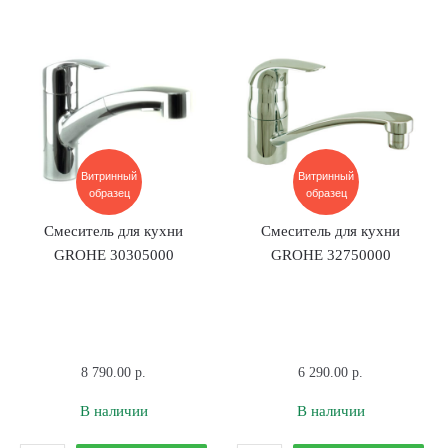
ТЕПЛОХОД
ТЕПЛОХОД
75х46х20
LIGHT
Графит
TA-
500L,
500/78,
8
секций
Витринный
Витринный
образец
образец
Смеситель для кухни
Смеситель для кухни
GROHE 30305000
GROHE 32750000
8 790.00
р.
6 290.00
р.
В наличии
В наличии