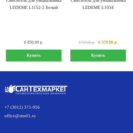
Смеситель для умывальника
Смеситель для умывальника
LEDEME L1152-2 Белый
LEDEME L1034
Первоначальная
Текущая
6 850.00
р.
6 379.00
р.
6 715.00
р.
цена
цена:
составляла
6
Купить
Купить
6
379.00 р
715.00 р..
+7 (3012) 371-956
office@stm01.ru