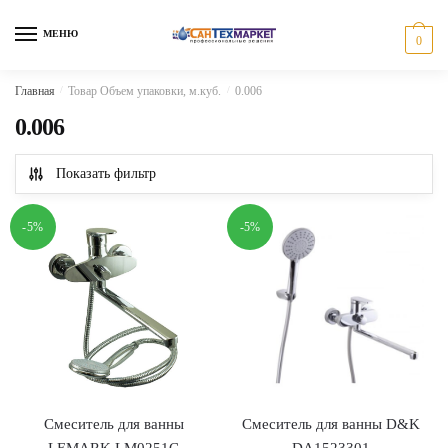
Skip
Skip
to
to
МЕНЮ
0
navigation
content
Главная
/
Товар Объем упаковки, м.куб.
/
0.006
0.006
Показать фильтр
-5%
-5%
Смеситель для ванны
Смеситель для ванны D&K
LEMARK LM0251C
DA1523301