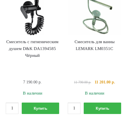
Смеситель с гигиеническим
Смеситель для ванны
душем D&K DA1394585
LEMARK LM0351C
Чёрный
Первоначальная
Текуща
7 190.00
р.
11 201.00
р.
11 790.00
р.
цена
цена:
В наличии
В наличии
составляла
11
11
201.00 
Количество
Количество
790.00 р..
Купить
Купить
товара
товара
Смеситель
Смеситель
с
для