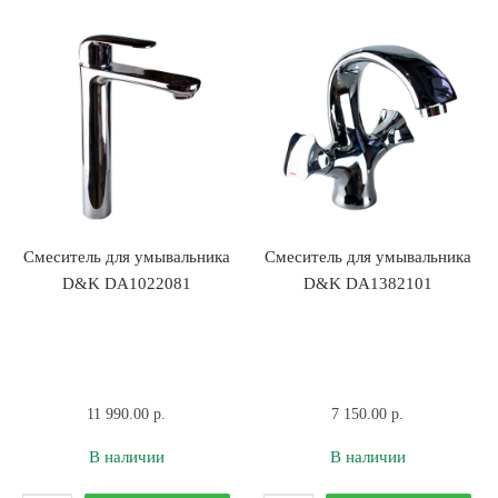
гигиеническим
ванны
душем
LEMARK
D&K
LM0351C
DA1394585
Чёрный
Смеситель для умывальника
Смеситель для умывальника
D&K DA1022081
D&K DA1382101
11 990.00
р.
7 150.00
р.
В наличии
В наличии