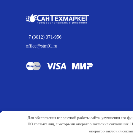
651.00 р..
+7 (3012) 371-956
office@stm01.ru
Для обеспечения корректной работы сайта, улучшения его фу
ПО третьих лиц, с которыми оператор заключил соглашения. 
оператор заключил соглаш