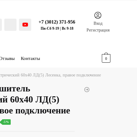
+7 (3012) 371-956
Вход
Пн-Сб 9-19 | Вс 9-18
Регистрация
Отзывы
Контакты
0.00
р.
0
трический 60х40 ЛД(5) Лесенка, правое подключение
ушитель
ий 60х40 ЛД(5)
авое подключение
ьная
екущая
-5%
ена: