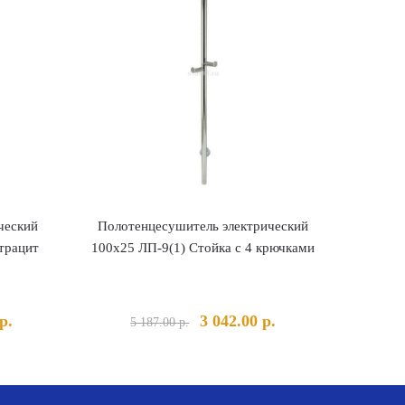
ческий
Полотенцесушитель электрический
трацит
100х25 ЛП-9(1) Стойка с 4 крючками
льная
Текущая
Первоначальная
Текущая
р.
3 042.00
р.
5 187.00
р.
цена:
цена
цена:
а
19
составляла
3
310.00 р..
5
042.00 р..