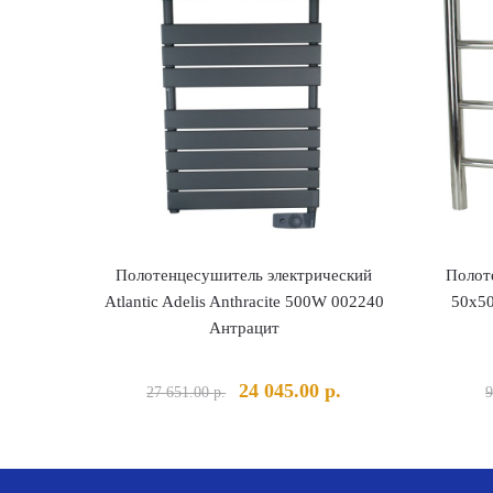
Полотенцесушитель электрический
Полот
Atlantic Adelis Anthracite 500W 002240
50х50
Антрацит
Первоначальная
Текущая
24 045.00
р.
27 651.00
р.
9
цена
цена:
составляла
24
27
045.00 р..