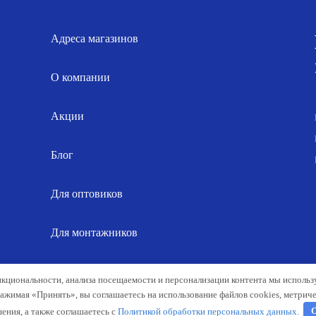
028.00 р..
206.00 р..
Адреса магазинов
О компании
Акции
Блог
Для оптовиков
Для монтажников
Карта сайта
нкциональности, анализа посещаемости и персонализации контента мы исполь
Нажимая «Принять», вы соглашаетесь на использование файлов cookies, метрич
ения, а также соглашаетесь с
Политикой обработки персональных данных.
О