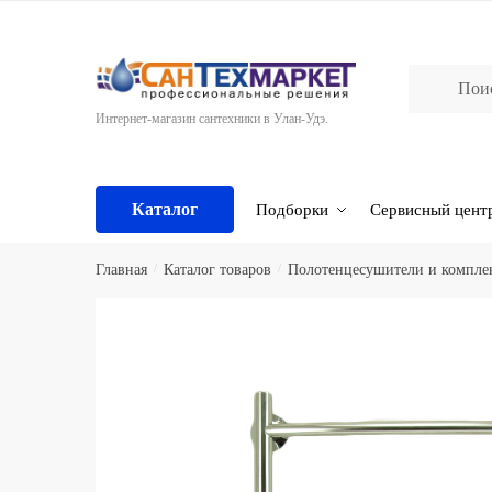
Skip
Skip
to
to
navigation
content
Интернет-магазин сантехники в Улан-Удэ.
Каталог
Подборки
Сервисный цент
Главная
/
Каталог товаров
/
Полотенцесушители и компл