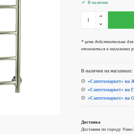
составляла
6
В наличии
6
1
Количество
415.00 р..
товара
Полотенцесушитель
электрический
* цена действительна дл
60х40
отличаться в магазинах р
ЛД(5)
Лесенка,
правое
В наличии на магазинах:
подключение
«Сантехмаркет» на Ж
«Сантехмаркет» на Г
«Сантехмаркет» на О
Доставка
Доставим по городу Улан