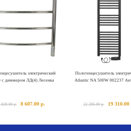
енцесушитель электрический
Полотенцесушитель электри
 с диммером ЛД(4) Лесенка
Atlantic NA 500W 002237 Ан
Первоначальная
Текущая
Первонача
8 607.00
р.
19 310.00
 028.00
р.
22 206.00
р.
цена
цена:
цена
составляла
8
составлял
9
607.00 р..
22