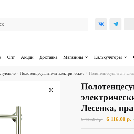
р
Опт
Акции
Доставка
Магазины
Калькуляторы
ектующие
/
Полотенцесушители электрические
/
Полотенцесушитель элек
Полотенцес
🔍
электрическ
Лесенка, пр
Первоначал
Т
6 116.00
р.
6 415.00
р.
цена
ц