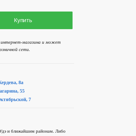
16.00 р..
Купить
я интернет-магазина и может
озничной сети.
ердева, 8а
агарина, 55
ктябрьской, 7
-Удэ и ближайшим районам. Либо