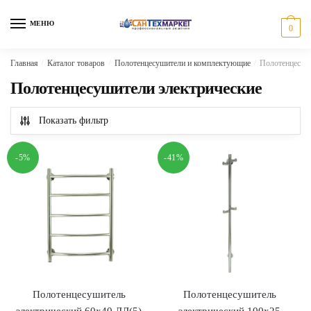
Skip
Skip
to
to
МЕНЮ
0
navigation
content
Главная
/
Каталог товаров
/
Полотенцесушители и комплектующие
/
Полотенцесуш
Полотенцесушители электрические
Показать фильтр
-5%
-41%
Полотенцесушитель
Полотенцесушитель
электрический 60х40 ЛД(5)
электрический 100х25