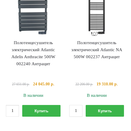
с
ЛД(4)
4
Лесенка
крючками
Полотенцесушитель
Полотенцесушитель
электрический Atlantic
электрический Atlantic NA
Adelis Anthracite 500W
500W 002237 Антрацит
002240 Антрацит
Первоначальная
Текущая
Первоначальная
Текуща
24 045.00
р.
19 310.00
р.
27 651.00
р.
22 206.00
р.
цена
цена:
цена
цена:
В наличии
В наличии
составляла
24
составляла
19
27
045.00 р..
22
310.00 
Количество
Количество
651.00 р..
206.00 р..
Купить
Купить
товара
товара
Полотенцесушитель
Полотенцесушител
электрический
электрический