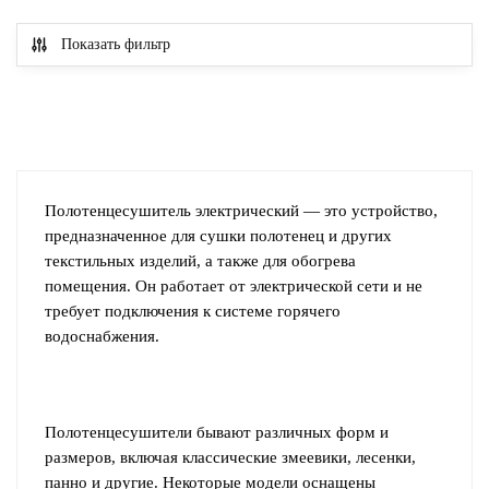
Atlantic
Atlantic
Показать фильтр
Adelis
NA
Anthracite
500W
500W
002237
002240
Антрацит
Антрацит
Полотенцесушитель электрический — это устройство,
предназначенное для сушки полотенец и других
текстильных изделий, а также для обогрева
помещения. Он работает от электрической сети и не
требует подключения к системе горячего
водоснабжения.
Полотенцесушители бывают различных форм и
размеров, включая классические змеевики, лесенки,
панно и другие. Некоторые модели оснащены