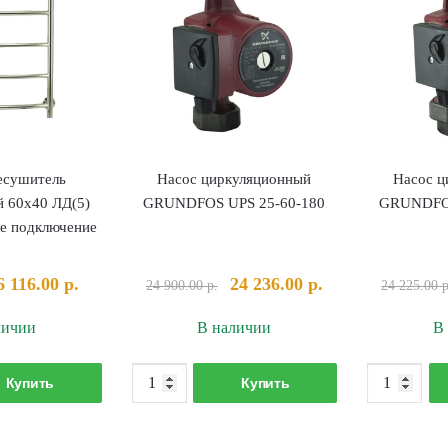
есушитель
Насос циркуляционный
Насос ц
й 60х40 ЛД(5)
GRUNDFOS UPS 25-60-180
GRUNDFOS
ое подключение
Первоначальная
Текущая
Первоначальная
Текущая
6 116.00
р.
24 236.00
р.
24 900.00
р.
24 225.00
р
цена
цена:
цена
цена:
личии
В наличии
В
составляла
6
составляла
24
6
116.00 р..
24
236.00 р..
оличество
Количество
415.00 р..
900.00 р..
Купить
Купить
овара
товара
олотенцесушитель
Насос