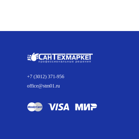
э
6
Л
Л
п
п
+7 (3012) 371-956
office@stm01.ru