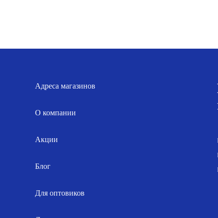
лектрический
циркуляционный
0х40
GRUNDFOS
Д(5)
UPS
есенка,
25-
равое
60-
одключение
180
Адреса магазинов
О компании
Акции
Блог
Для оптовиков