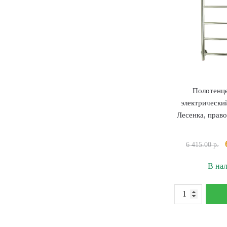
Полотенц
электрически
Лесенка, прав
6 415.00
р.
В на
К
т
П