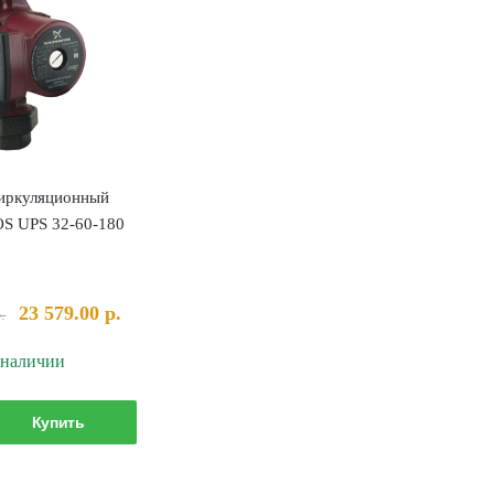
иркуляционный
 UPS 32-60-180
Первоначальная
Текущая
23 579.00
р.
.
цена
цена:
 наличии
составляла
23
24
579.00 р..
Количество
225.00 р..
Купить
товара
Насос