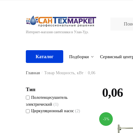
Skip
Skip
to
to
navigation
content
Интернет-магазин сантехники в Улан-Удэ.
Каталог
Подборки
Сервисный цент
Главная
/
Товар Мощность, кВт
/
0,06
0,06
Тип
Полотенцесушитель
электрический
(1)
Циркуляционный насос
(2)
-5%