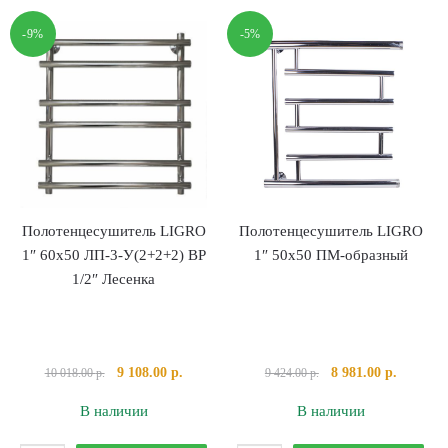
1"
1"
-9%
-5%
80х50
80х50
ЛП-2-
ЛП-3-
У(5+6+5)
Б(2+3+2)
ВР
ВР
1/2"
1/2"
Лесенка
Лесенка
14109
Полотенцесушитель LIGRO
Полотенцесушитель LIGRO
1″ 60х50 ЛП-3-У(2+2+2) ВР
1″ 50х50 ПМ-образный
1/2″ Лесенка
Первоначальная
Текущая
Первоначальная
Текущая
9 108.00
р.
8 981.00
р.
10 018.00
р.
9 424.00
р.
цена
цена:
цена
цена:
В наличии
В наличии
составляла
9
составляла
8
10
108.00 р..
9
981.00 р