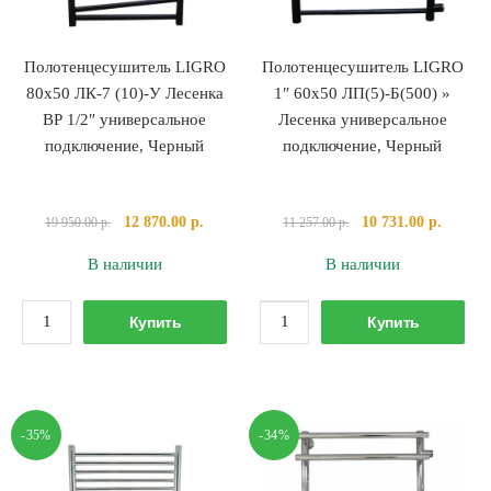
и
Черный
крепёж)
Полотенцесушитель LIGRO
Полотенцесушитель LIGRO
80х50 ЛК-7 (10)-У Лесенка
1″ 60х50 ЛП(5)-Б(500) »
ВР 1/2″ универсальное
Лесенка универсальное
подключение, Черный
подключение, Черный
Первоначальная
Текущая
Первоначальная
Текуща
12 870.00
р.
10 731.00
р.
19 950.00
р.
11 257.00
р.
цена
цена:
цена
цена:
В наличии
В наличии
составляла
12
составляла
10
19
870.00 р..
11
731.00 
Количество
Количество
950.00 р..
257.00 р..
Купить
Купить
товара
товара
Полотенцесушитель
Полотенцесушител
LIGRO
LIGRO
80х50
1"
-35%
-34%
ЛК-7
60х50
(10)-
ЛП(5)-