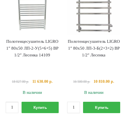
У
Б(500)
Лесенка
"
ВР
Лесенка
1/2"
универсальное
универсальное
подключение,
подключение,
Черный
Полотенцесушитель LIGRO
Полотенцесушитель LIGRO
Черный
1″ 80х50 ЛП-2-У(5+6+5) ВР
1″ 80х50 ЛП-3-Б(2+3+2) ВР
1/2″ Лесенка 14109
1/2″ Лесенка
Первоначальная
Текущая
Первоначальная
Текуща
11 630.00
р.
10 810.00
р.
18 027.00
р.
16 500.00
р.
цена
цена:
цена
цена:
В наличии
В наличии
составляла
11
составляла
10
18
630.00 р..
16
810.00 
Количество
Количество
027.00 р..
500.00 р..
Купить
Купить
товара
товара
Полотенцесушитель
Полотенцесушител
LIGRO
LIGRO