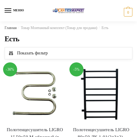
Skip
Skip
to
to
МЕНЮ
0
navigation
content
Главная
/
Товар Монтажный комплект (Товар для продажи)
/
Есть
Есть
Показать фильтр
-36%
-5%
Полотенцесушитель LIGRO
Полотенцесушитель LIGRO
1″ 50х50 М-образный (в
80х50 ЛК-1-01(2+3+2)-