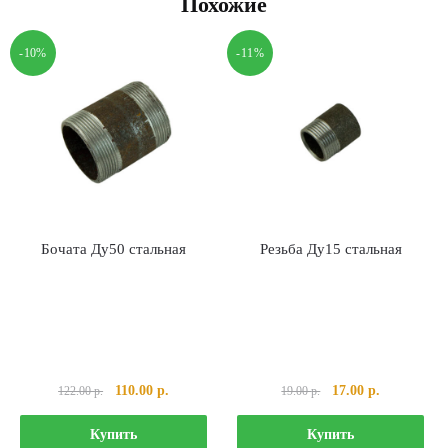
Похожие
-10%
-11%
Бочата Ду50 стальная
Резьба Ду15 стальная
Первоначальная
Текущая
Первоначальная
Текущая
110.00
р.
17.00
р.
122.00
р.
19.00
р.
цена
цена:
цена
цена:
составляла
110.00 р..
составляла
17.00 р..
Купить
Купить