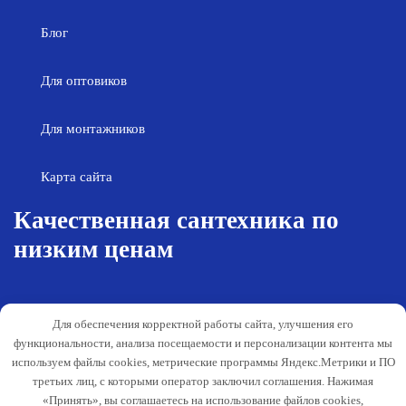
Блог
Для оптовиков
Для монтажников
Карта сайта
Качественная сантехника по
низким ценам
Возврат товара
Политика конфиденциальности
Для обеспечения корректной работы сайта, улучшения его
Согласие на обработку персональных
Гарантия и обслуживание
функциональности, анализа посещаемости и персонализации контента мы
данных
используем файлы cookies, метрические программы Яндекс.Метрики и ПО
Публичная оферта
третьих лиц, с которыми оператор заключил соглашения. Нажимая
«Принять», вы соглашаетесь на использование файлов cookies,
Способы оплаты