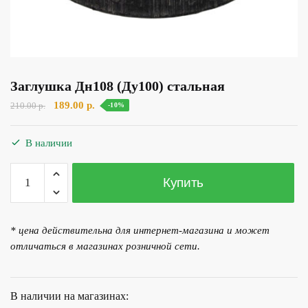
Заглушка Дн108 (Ду100) стальная
Первоначальная
Текущая
189.00
р.
210.00
р.
-10%
цена
цена:
составляла
189.00 р..
В наличии
210.00 р..
Количество
Купить
товара
Заглушка
Дн108
* цена действительна для интернет-магазина и может
(Ду100)
отличаться в магазинах розничной сети.
стальная
В наличии на магазинах: