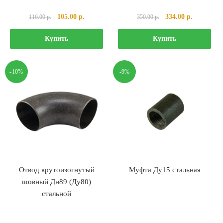
Первоначальная
Текущая
Первоначальная
Текущая
105.00
р.
334.00
р.
116.00
р.
350.00
р.
цена
цена:
цена
цена:
составляла
105.00 р..
составляла
334.00 р..
Купить
Купить
116.00 р..
350.00 р..
-10%
-9%
Отвод крутоизогнутый
Муфта Ду15 стальная
шовный Дн89 (Ду80)
стальной