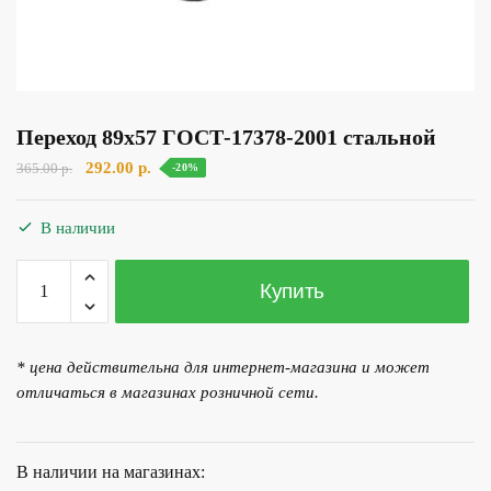
Переход 89х57 ГОСТ-17378-2001 стальной
Первоначальная
Текущая
292.00
р.
365.00
р.
-20%
цена
цена:
составляла
292.00 р..
В наличии
365.00 р..
Количество
Купить
товара
Переход
89х57
* цена действительна для интернет-магазина и может
ГОСТ-17378-
отличаться в магазинах розничной сети.
2001
стальной
В наличии на магазинах: