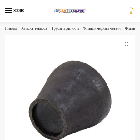
Skip
Skip
to
to
МЕНЮ
0
navigation
content
Главная
/
Каталог товаров
/
Трубы и фитинги
/
Фитинги черный металл
/
Фитинги 
🔍