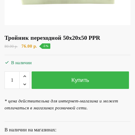
Тройник переходной 50х20х50 PPR
Первоначальная
Текущая
76.00
р.
80.00
р.
-5%
цена
цена:
составляла
76.00 р..
В наличии
80.00 р..
Количество
Купить
товара
Тройник
переходной
* цена действительна для интернет-магазина и может
50х20х50
отличаться в магазинах розничной сети.
PPR
В наличии на магазинах: