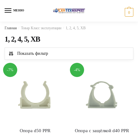
Skip
Skip
to
to
МЕНЮ
0
navigation
content
Главная
/
Товар Класс эксплуатации
/
1, 2, 4, 5, ХВ
1, 2, 4, 5, ХВ
Показать фильтр
-7%
-4%
Опора d50 PPR
Опора с защёлкой d40 PPR