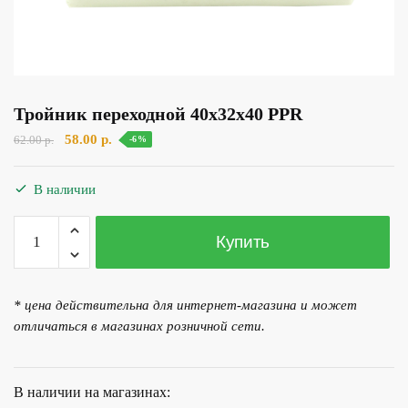
Тройник переходной 40х32х40 PPR
Первоначальная
Текущая
58.00
р.
62.00
р.
-6%
цена
цена:
составляла
58.00 р..
В наличии
62.00 р..
Количество
Купить
товара
Тройник
переходной
* цена действительна для интернет-магазина и может
40х32х40
отличаться в магазинах розничной сети.
PPR
В наличии на магазинах: