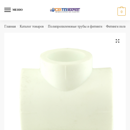
Skip
Skip
to
to
МЕНЮ
0
navigation
content
Главная
/
Каталог товаров
/
Полипропиленовые трубы и фитинги
/
Фитинги полипр
🔍