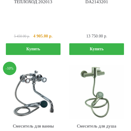
ТЕПЛОХОД 202013
DA2143201
Первоначальная
Текущая
4 905.00
р.
13 750.00
р.
5 450.00
р.
цена
цена:
составляла
4
Купить
Купить
5
905.00 р..
450.00 р..
-10%
Смеситель для ванны
Смеситель для душа