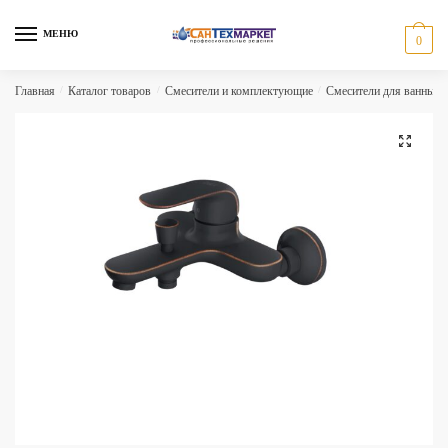
Skip
Skip
to
to
МЕНЮ
0
navigation
content
Главная
/
Каталог товаров
/
Смесители и комплектующие
/
Смесители для ванны и
🔍