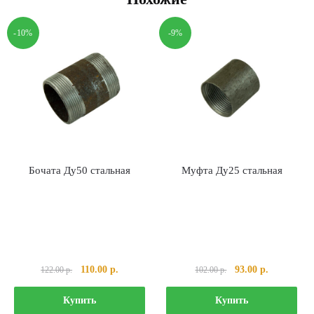
-10%
-9%
Бочата Ду50 стальная
Муфта Ду25 стальная
Первоначальная
Текущая
Первоначальная
Текущая
110.00
р.
93.00
р.
122.00
р.
102.00
р.
цена
цена:
цена
цена:
составляла
110.00 р..
составляла
93.00 р..
Купить
Купить