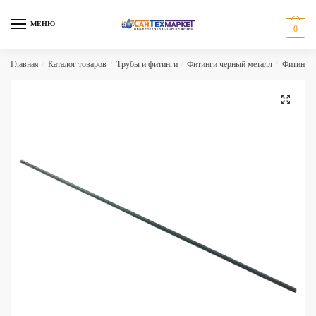
Skip
Skip
to
to
МЕНЮ
0
navigation
content
Главная
/
Каталог товаров
/
Трубы и фитинги
/
Фитинги черный металл
/
Фитинги 
🔍