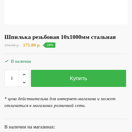
Шпилька резьбовая 10х1000мм стальная
Первоначальная
Текущая
175.00
р.
194.00
р.
-10%
цена
цена:
составляла
175.00 р..
В наличии
194.00 р..
Количество
Купить
товара
Шпилька
резьбовая
* цена действительна для интернет-магазина и может
10х1000мм
отличаться в магазинах розничной сети.
стальная
В наличии на магазинах: