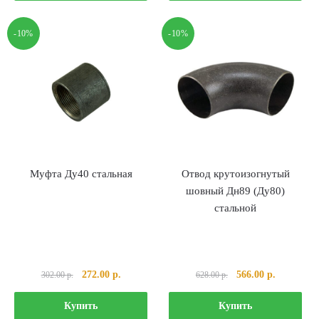
122.00 р..
102.00 р..
-10%
-10%
Муфта Ду40 стальная
Отвод крутоизогнутый
шовный Дн89 (Ду80)
стальной
Первоначальная
Текущая
Первоначальная
Текущая
272.00
р.
566.00
р.
302.00
р.
628.00
р.
цена
цена:
цена
цена:
составляла
272.00 р..
составляла
566.00 р..
Купить
Купить