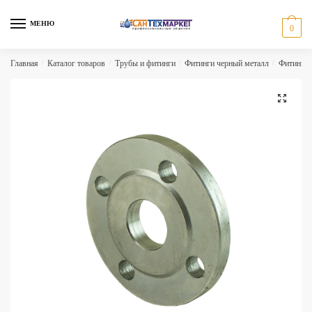
Skip
Skip
to
to
МЕНЮ
0
navigation
content
Главная
/
Каталог товаров
/
Трубы и фитинги
/
Фитинги черный металл
/
Фитинги 
🔍