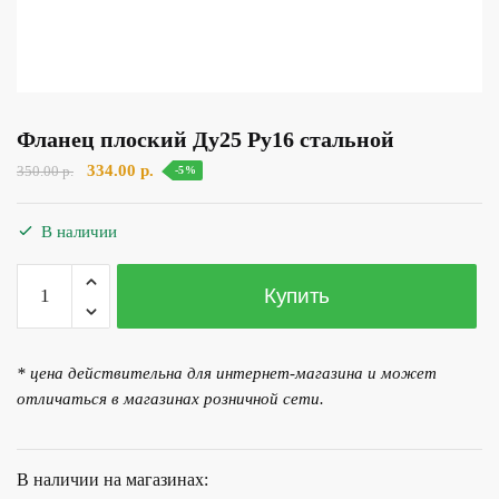
Фланец плоский Ду25 Ру16 стальной
Первоначальная
Текущая
334.00
р.
350.00
р.
-5%
цена
цена:
составляла
334.00 р..
В наличии
350.00 р..
Количество
Купить
товара
Фланец
плоский
* цена действительна для интернет-магазина и может
Ду25
отличаться в магазинах розничной сети.
Ру16
стальной
В наличии на магазинах: