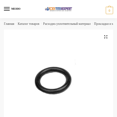
Skip
Skip
to
to
МЕНЮ
0
navigation
content
Главная
/
Каталог товаров
/
Расходно-уплотнительный материал
/
Прокладки и ма
🔍