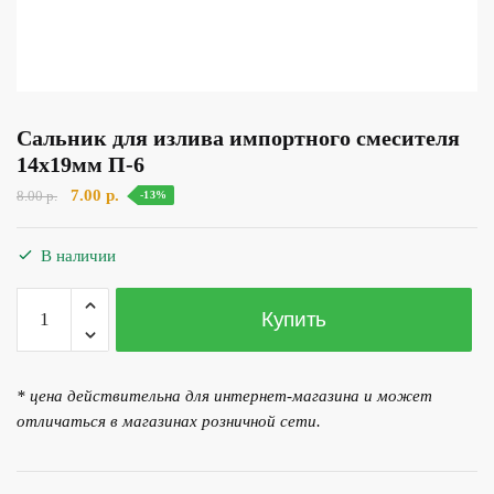
Сальник для излива импортного смесителя
14х19мм П-6
Первоначальная
Текущая
7.00
р.
8.00
р.
-13%
цена
цена:
составляла
7.00 р..
В наличии
8.00 р..
Количество
Купить
товара
Сальник
для
* цена действительна для интернет-магазина и может
излива
отличаться в магазинах розничной сети.
импортного
смесителя
14х19мм