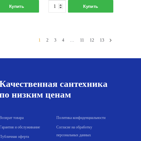
Количество
Количество
Купить
Купить
товара
товара
Прокладка
Прокладка
паронитовая
паронитовая
кольцо
кольцо
1
2
3
4
…
11
12
13
d80
d65
Качественная сантехника
по низким ценам
Возврат товара
Политика конфиденциальности
Гарантия и обслуживание
Согласие на обработку
персональных данных
Публичная оферта