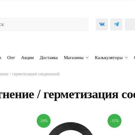
р
Опт
Акции
Доставка
Магазины
Калькуляторы
ение / герметизация соединений
нение / герметизация с
-20%
-13%