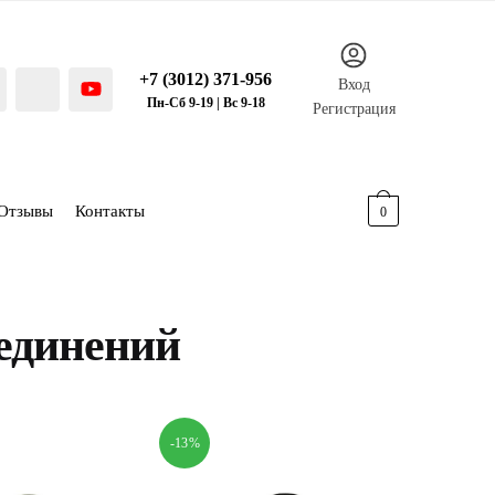
+7 (3012) 371-956
Вход
Пн-Сб 9-19 | Вс 9-18
Регистрация
Отзывы
Контакты
0.00
р.
0
оединений
-13%