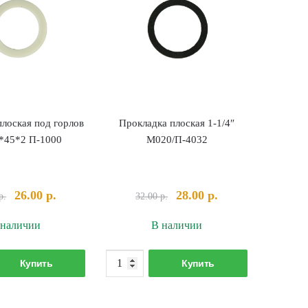
плоская под горлов
Прокладка плоская 1-1/4″
*45*2 П-1000
М020/П-4032
Первоначальная
Текущая
Первоначальная
Текущая
26.00
р.
28.00
р.
р.
32.00
р.
цена
цена:
цена
цена:
 наличии
В наличии
составляла
26.00 р..
составляла
28.00 р..
30.00 р..
32.00 р..
Количество
Количество
Купить
Купить
товара
товара
Прокладка плоская под горловину 69*45*2
Прокладка