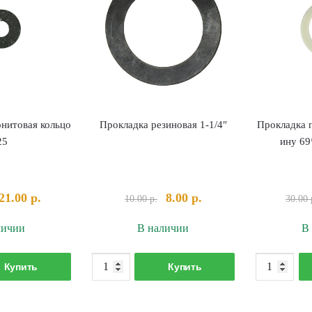
нитовая кольцо
Прокладка резиновая 1-1/4″
Прокладка 
25
ину 69
Первоначальная
Текущая
Первоначальная
Текущая
21.00
р.
8.00
р.
10.00
р.
30.00
цена
цена:
цена
цена:
личии
В наличии
В
составляла
21.00 р..
составляла
8.00 р..
24.00 р..
10.00 р..
оличество
Количество
Купить
Купить
овара
товара
рокладка
Прокладка