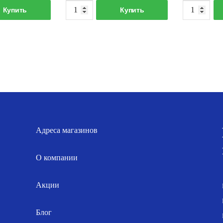
оличество
Количество
Купить
Купить
овара
товара
рокладка
Прокладка
лоская
паронитовая
-
межсекционная
/2"
(Фортис)
022/
-4040
Адреса магазинов
О компании
Акции
Блог