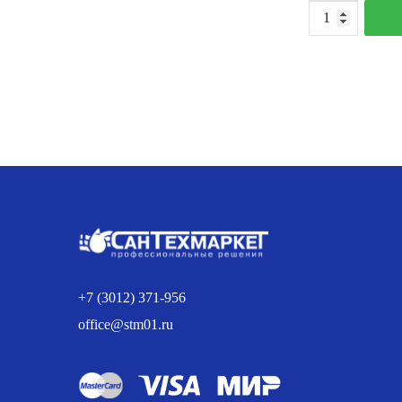
К
т
П
п
1
1
М
П
+7 (3012) 371-956
office@stm01.ru