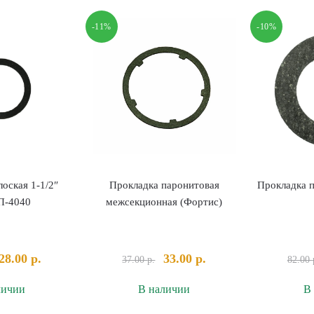
аронитовая
резиновая
ольцо
1-
-11%
-10%
25
1/4"
оская 1-1/2″
Прокладка паронитовая
Прокладка п
П-4040
межсекционная (Фортис)
Первоначальная
Текущая
Первоначальная
Текущая
28.00
р.
33.00
р.
37.00
р.
82.00
цена
цена:
цена
цена:
личии
В наличии
В
составляла
28.00 р..
составляла
33.00 р..
32.00 р..
37.00 р..