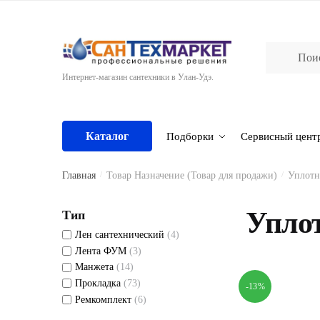
Skip
Skip
to
to
navigation
content
Интернет-магазин сантехники в Улан-Удэ.
Каталог
Подборки
Сервисный цент
Главная
/
Товар Назначение (Товар для продажи)
/
Уплотн
Уплот
Тип
Лен сантехнический
(4)
Лента ФУМ
(3)
Манжета
(14)
Прокладка
(73)
-13%
Ремкомплект
(6)