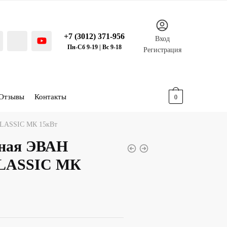
+7 (3012) 371-956
Вход
Пн-Сб 9-19 | Вс 9-18
Регистрация
Отзывы
Контакты
0.00
р.
0
LASSIC МК 15кВт
ная ЭВАН
LASSIC МК