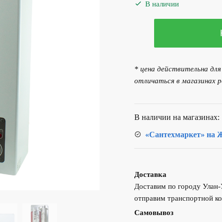
В наличии
Количество
товара
Миникотельная
ЭВАН
* цена действительна дл
WARMOS
отличаться в магазинах р
CLASSIC
МК
15кВт
В наличии на магазинах:
«Сантехмаркет» на Ж
Доставка
Доставим по городу Улан
отправим транспортной ко
Самовывоз