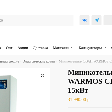
р
Опт
Акции
Доставка
Магазины
Калькуляторы
омплектующие
/
Электрические котлы
/
Миникотельная ЭВАН WARMOS C
Миникотель
🔍
WARMOS C
15кВт
31 990.00
р.