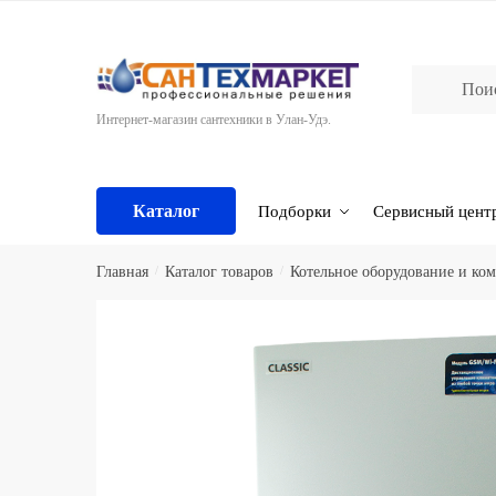
Skip
Skip
to
to
navigation
content
Интернет-магазин сантехники в Улан-Удэ.
Каталог
Подборки
Сервисный цент
Главная
/
Каталог товаров
/
Котельное оборудование и к