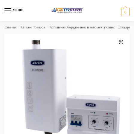
Skip
Skip
to
to
МЕНЮ
0
navigation
content
Главная
/
Каталог товаров
/
Котельное оборудование и комплектующие
/
Электриче
🔍