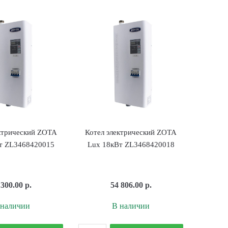
ZOTA
24кВт
Lux-
SEB-
Х
2101-
15кВт
000024
ZL3468421015
ктрический ZOTA
Котел электрический ZOTA
т ZL3468420015
Lux 18кВт ZL3468420018
 300.00
р.
54 806.00
р.
 наличии
В наличии