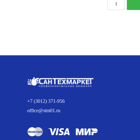
К
т
М
S
2
S
2
0
+7 (3012) 371-956
office@stm01.ru