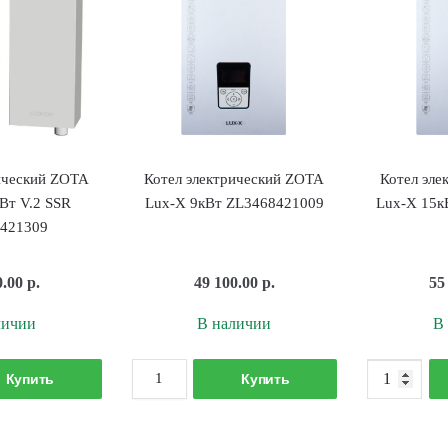
ический ZOTA
Котел электрический ZOTA
Котел эле
Вт V.2 SSR
Lux-Х 9кВт ZL3468421009
Lux-Х 15к
421309
0.00
р.
49 100.00
р.
55
личии
В наличии
В
оличество
Количество
Купить
Купить
овара
товара
отел
Котел
лектрический
электрический