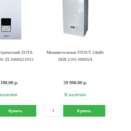
ктрический ZOTA
Миникотельная STOUT 24кВт
Вт ZL3468421015
SEB-2101-000024
 100.00
р.
59 990.00
р.
 наличии
В наличии
Количество
Количество
Купить
Купить
товара
товара
Котел
Миникотельная
электрический
STOUT