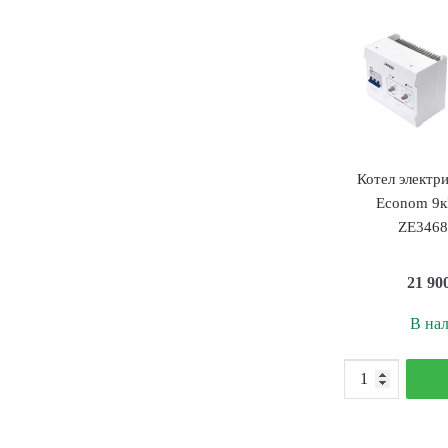
Котел электр
Econom 9к
ZE3468
21 90
В на
К
т
К
э