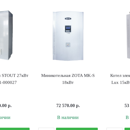
OTA
ZOTA
conom
Lux-
кВт
Х
.2
9кВт
SR
ZL3468421009
E3468421309
я STOUT 27кВт
Миникотельная ZOTA MK-S
Котел эле
1-000027
18кВт
Lux 15кВ
0.00
р.
72 570.00
р.
53
личии
В наличии
В