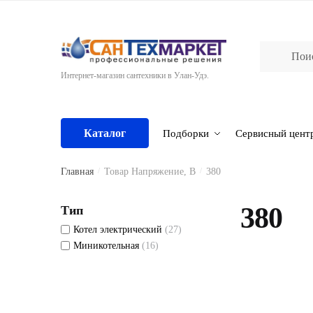
Skip
Skip
to
to
navigation
content
Интернет-магазин сантехники в Улан-Удэ.
Каталог
Подборки
Сервисный цент
Главная
/
Товар Напряжение, В
/
380
380
Тип
Котел электрический
(27)
Миникотельная
(16)