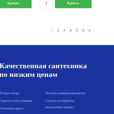
Количество
Количество
Купить
Купить
товара
товара
Котел
Котел
электрический
электрический
ZOTA
ZOTA
1
2
3
4
5
6
Lux
Lux
15кВт
18кВт
ZL3468420015
ZL3468420018
Качественная сантехника
по низким ценам
Возврат товара
Политика конфиденциальности
Гарантия и обслуживание
Согласие на обработку
персональных данных
Публичная оферта