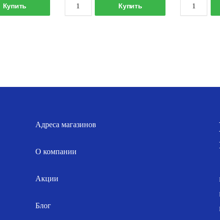
оличество
Количество
Купить
Купить
овара
товара
иникотельная
Миникотельная
TOUT
ZOTA
7кВт
MK-
EB-
S
101-
18кВт
00027
Адреса магазинов
О компании
Акции
Блог