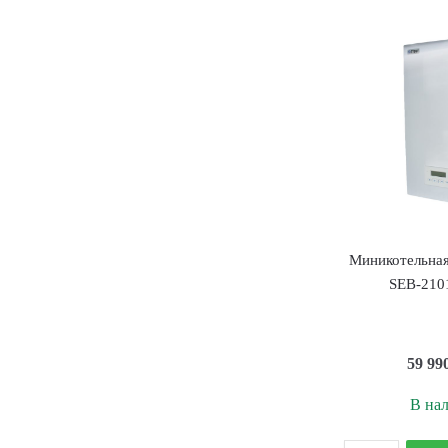
Z
E
9
V
S
Z
Миникотельна
SEB-210
59 99
В на