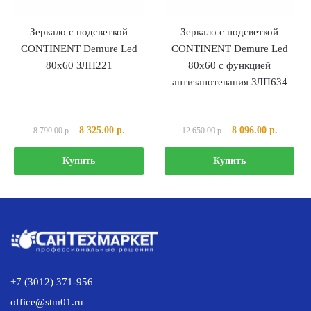
Зеркало с подсветкой
Зеркало с подсветкой
CONTINENT Demure Led
CONTINENT Demure Led
80х60 ЗЛП221
80х60 с функцией
антизапотевания ЗЛП634
Первоначальная
Текущая
Первоначальная
Текуща
8 325.00
р.
8 096.00
р.
8 790.00
р.
12 650.00
р.
цена
цена:
цена
цена:
составляла
8
составляла
8
Купить
Купить
8
325.00 р..
12
096.00 р
790.00 р..
650.00 р..
+7 (3012) 371-956
office@stm01.ru