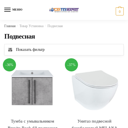
Skip
Skip
to
to
МЕНЮ
0
navigation
content
Главная
/
Товар Установка
/
Подвесная
Подвесная
Показать фильтр
-36%
-37%
Тумба с умывальником
Унитаз подвесной
Brevita Rock-60 подвесная
безободковый MELANA