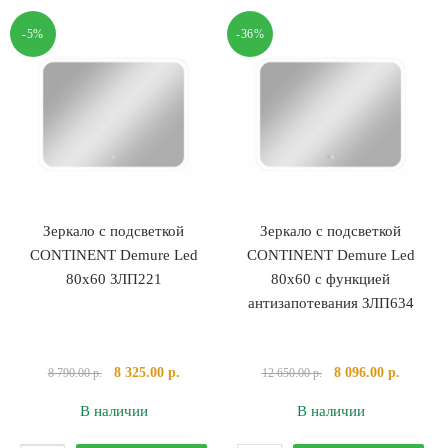
подсветкой
подсветкой
-5%
-36%
CONTINENT
CONTINENT
Demure
Demure
Led
Led
70х50
70х50
ЗЛП168
с
функцией
антизапотевания
ЗЛП1362
Зеркало с подсветкой
Зеркало с подсветкой
CONTINENT Demure Led
CONTINENT Demure Led
80х60 ЗЛП221
80х60 с функцией
антизапотевания ЗЛП634
Первоначальная
Текущая
Первоначальная
Текуща
8 325.00
р.
8 096.00
р.
8 790.00
р.
12 650.00
р.
цена
цена:
цена
цена:
В наличии
В наличии
составляла
8
составляла
8
8
325.00 р..
12
096.00 р