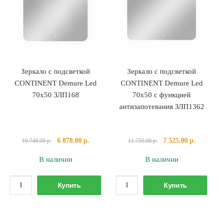
отверстием
Led
под
50х70
смеситель
с
функцией
антизапотевания
ЗЛП2598
Зеркало с подсветкой
Зеркало с подсветкой
CONTINENT Demure Led
CONTINENT Demure Led
70х50 ЗЛП168
70х50 с функцией
антизапотевания ЗЛП1362
Первоначальная
Текущая
Первоначальная
Текуща
6 878.00
р.
7 525.00
р.
10 748.00
р.
11 759.00
р.
цена
цена:
цена
цена:
В наличии
В наличии
составляла
6
составляла
7
10
878.00 р..
11
525.00 р
Количество
Количество
748.00 р..
759.00 р..
Купить
Купить
товара
товара
Зеркало
Зеркало
с
с