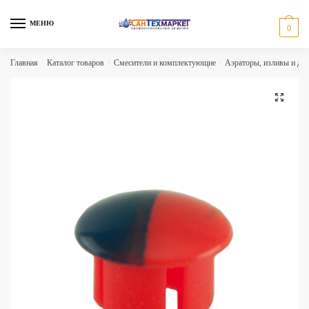
Skip
Skip
to
to
МЕНЮ
0
navigation
content
Главная
/
Каталог товаров
/
Смесители и комплектующие
/
Аэраторы, изливы и др
🔍