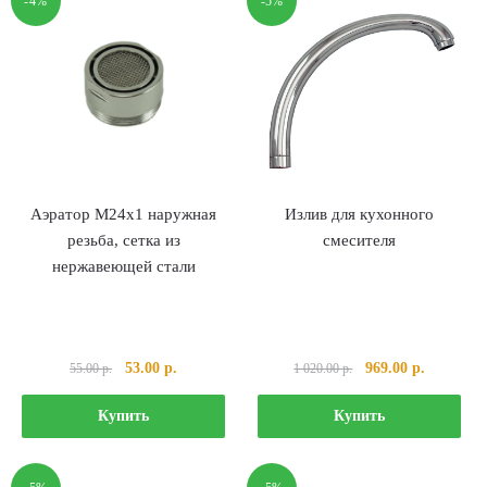
-4%
-5%
Аэратор М24х1 наружная
Излив для кухонного
резьба, сетка из
смесителя
нержавеющей стали
Первоначальная
Текущая
Первоначальная
Текущая
53.00
р.
969.00
р.
55.00
р.
1 020.00
р.
цена
цена:
цена
цена:
составляла
53.00 р..
составляла
969.00 р.
Купить
Купить
55.00 р..
1
020.00 р..