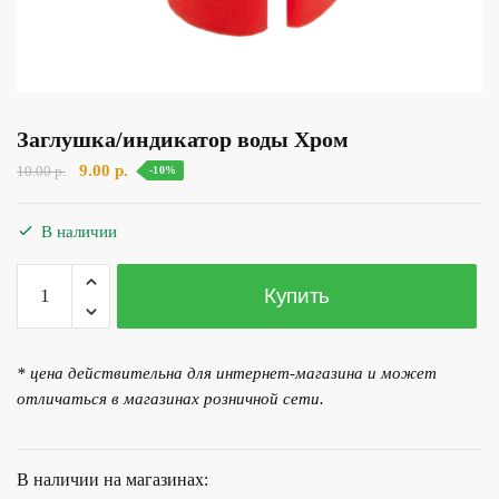
Заглушка/индикатор воды Хром
Первоначальная
Текущая
9.00
р.
10.00
р.
-10%
цена
цена:
составляла
9.00 р..
В наличии
10.00 р..
Количество
Купить
товара
Заглушка/
индикатор
* цена действительна для интернет-магазина и может
воды
отличаться в магазинах розничной сети.
Хром
В наличии на магазинах: