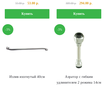
Первоначальная
Текущая
Первоначальная
Текущая
53.00
р.
294.00
р.
55.00
р.
309.00
р.
цена
цена:
цена
цена:
составляла
53.00 р..
составляла
294.00 р..
Купить
Купить
55.00 р..
309.00 р..
-5%
-5%
Излив изогнутый 40см
Аэратор с гибким
удлинителем 2 режима 14см