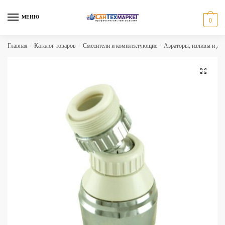
Skip
Skip
to
to
МЕНЮ
0
navigation
content
Главная
/
Каталог товаров
/
Смесители и комплектующие
/
Аэраторы, изливы и др
🔍