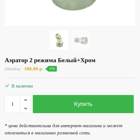
Аэратор 2 режима Белый+Хром
Первоначальная
Текущая
186.00
р.
195.00
р.
-5%
цена
цена:
составляла
186.00 р..
В наличии
195.00 р..
Количество
Купить
товара
Аэратор
2
* цена действительна для интернет-магазина и может
режима
отличаться в магазинах розничной сети.
Белый+Хром