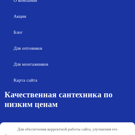
О компании
Акции
Блог
Для оптовиков
Для монтажников
Карта сайта
Качественная сантехника по
низким ценам
Возврат товара
Политика конфиденциальности
Для обеспечения корректной работы сайта, улучшения его
Согласие на обработку персональных
Гарантия и обслуживание