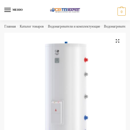
Skip
Skip
to
to
МЕНЮ
0
navigation
content
Главная
/
Каталог товаров
/
Водонагреватели и комплектующие
/
Водонагреватели 
🔍