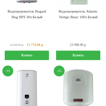
Водонагреватель Hugard
Водонагреватель Atlantic
Hug HFS 30л Белый
Vertigo Basic 100л Белый
Первоначальная
Текущая
13 774.00
р.
23 990.00
р.
14 200.00
р.
цена
цена:
составляла
13
Купить
Купить
14
774.00 р..
200.00 р..
-3%
-3%