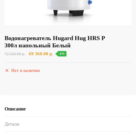
Водонагреватель Hugard Hug HRS Р
300л напольный Белый
Первоначальная
Текущая
69 360.00
р.
72 250.00
р.
-4%
цена
цена:
составляла
69
Нет в наличии
72
360.00 р..
250.00 р..
Описание
Детали