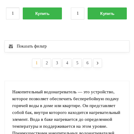
23
940.00 р..
26
996.00 
Количество
Количество
650.00 р..
800.00 р..
Купить
Купить
товара
товара
Водонагреватель
Водонагреватель
Hugard
Hugard
Hug
Hug
Показать фильтр
HFS
HFS
AQ
AQ
80л
100л
1
2
3
4
5
6
Белый
Белый
Накопительный водонагреватель — это устройство,
которое позволяет обеспечить бесперебойную подачу
горячей воды в доме или квартире. Он представляет
собой бак, внутри которого находится нагревательный
элемент. Вода в баке нагревается до определенной
температуры и поддерживается на этом уровне.
Преимуществами накопительных водонагревателей