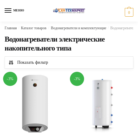
Skip
Skip
to
to
МЕНЮ
0
navigation
content
Главная
/
Каталог товаров
/
Водонагреватели и комплектующие
/
Водонагреватели 
Водонагреватели электрические
накопительного типа
Показать фильтр
-3%
-3%