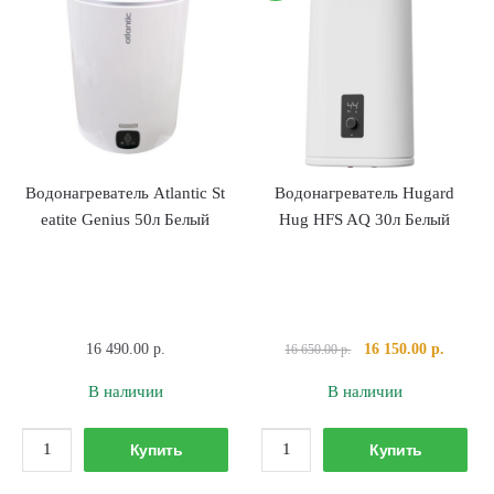
30л
100л
Белый
Белый
Водонагреватель Atlantic St
Водонагреватель Hugard
eatite Genius 50л Белый
Hug HFS AQ 30л Белый
Первоначальная
Текуща
16 490.00
р.
16 150.00
р.
16 650.00
р.
цена
цена:
В наличии
В наличии
составляла
16
16
150.00 
Количество
Количество
650.00 р..
Купить
Купить
товара
товара
Водонагреватель Atlantic Steatite Genius 50л Белый
Водонагреватель