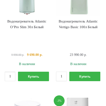
Водонагреватель Atlantic
Водонагреватель Atlantic
O’Pro Slim 30л Белый
Vertigo Basic 100л Белый
Первоначальная
Текущая
9 690.00
р.
23 990.00
р.
9 990.00
р.
цена
цена:
В наличии
В наличии
составляла
9
9
690.00 р..
Количество
Количество
990.00 р..
Купить
Купить
товара
товара
Водонагреватель
Водонагреватель
Atlantic
Atlantic
O'Pro
Vertigo
-3%
Slim
Basic