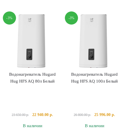
Hugard
Hug
-3%
-3%
HFS
AQ
30л
Белый
Водонагреватель Hugard
Водонагреватель Hugard
Hug HFS AQ 80л Белый
Hug HFS AQ 100л Белый
Первоначальная
Текущая
Первоначальная
Текуща
22 940.00
р.
25 996.00
р.
23 650.00
р.
26 800.00
р.
цена
цена:
цена
цена:
В наличии
В наличии
составляла
22
составляла
25