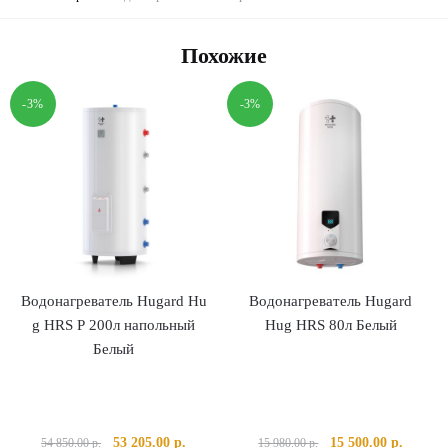
Похожие
-3%
-3%
Водонагреватель Hugard Hu
Водонагреватель Hugard
g HRS Р 200л напольный
Hug HRS 80л Белый
Белый
Первоначальная
Текущая
Первоначальная
Текуща
53 205.00
р.
15 500.00
р.
54 850.00
р.
15 980.00
р.