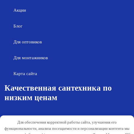
Акции
Блог
Для оптовиков
Для монтажников
Карта сайта
Качественная сантехника по
низким ценам
Возврат товара
Политика конфиденциальности
Для обеспечения корректной работы сайта, улучшения его
Согласие на обработку персональных
Гарантия и обслуживание
функциональности, анализа посещаемости и персонализации контента мы
данных