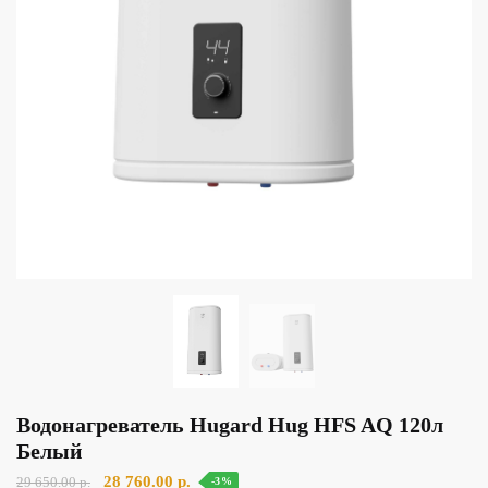
Водонагреватель Hugard Hug HFS AQ 120л
Белый
Первоначальная
Текущая
28 760.00
р.
29 650.00
р.
-3%