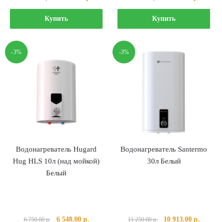
цена
цена:
цена
цена:
составляла
53
составляла
15
Купить
Купить
54
205.00 р..
15
500.00 
850.00 р..
980.00 р..
-3%
-3%
Водонагреватель Hugard
Водонагреватель Santermo
Hug HLS 10л (над мойкой)
30л Белый
Белый
Первоначальная
Текущая
Первоначальная
Текуща
6 548.00
р.
10 913.00
р.
6 750.00
р.
11 250.00
р.