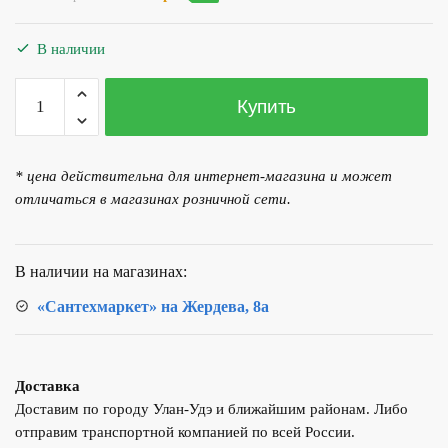
цена
цена:
составляла
28
В наличии
29
760.00 р..
650.00 р..
Количество
Купить
товара
Водонагреватель
Hugard
* цена действительна для интернет-магазина и может
Hug
отличаться в магазинах розничной сети.
HFS
AQ
120л
В наличии на магазинах:
Белый
«Сантехмаркет» на Жердева, 8а
Доставка
Доставим по городу Улан-Удэ и ближайшим районам. Либо
отправим транспортной компанией по всей России.