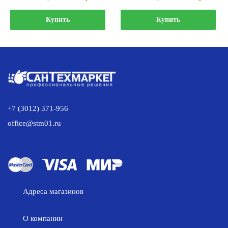
цена
цена:
цена
цена:
составляла
6
составляла
10
Купить
Купить
6
548.00 р..
11
913.00 
750.00 р..
250.00 р..
+7 (3012) 371-956
office@stm01.ru
Адреса магазинов
О компании