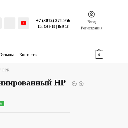
+7 (3012) 371-956
Вход
Пн-Сб 9-19 | Вс 9-18
Регистрация
Отзывы
Контакты
0.00
р.
0
″ PPR
бинированный НР
ная
ущая
0%
:
00 р..