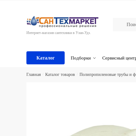
Skip
Skip
to
to
navigation
content
Интернет-магазин сантехники в Улан-Удэ.
Каталог
Подборки
Сервисный цент
Главная
/
Каталог товаров
/
Полипропиленовые трубы и 