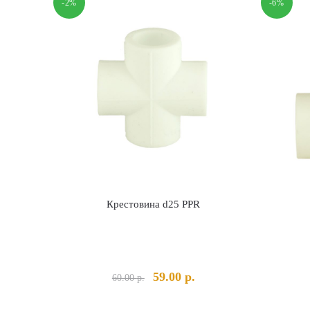
-2%
-6%
Крестовина d25 PPR
Первоначальная
Текущая
59.00
р.
60.00
р.
цена
цена:
составляла
59.00 р..