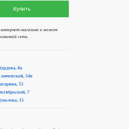
Купить
я интернет-магазина и может
озничной сети.
ердева, 8а
лючевской, 54в
агарина, 55
ктябрьской, 7
уполева, 15