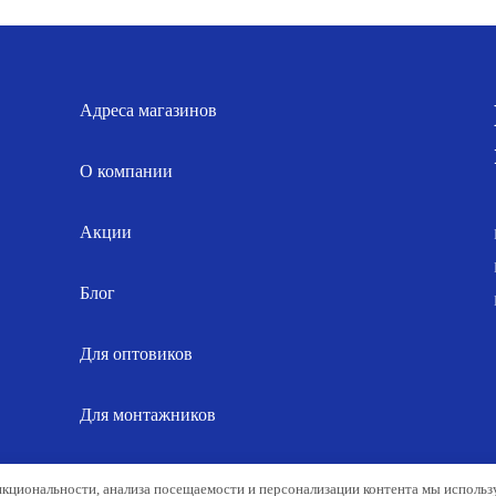
999.00 р..
11.00 р..
Адреса магазинов
О компании
Акции
Блог
Для оптовиков
Для монтажников
Карта сайта
нкциональности, анализа посещаемости и персонализации контента мы исполь