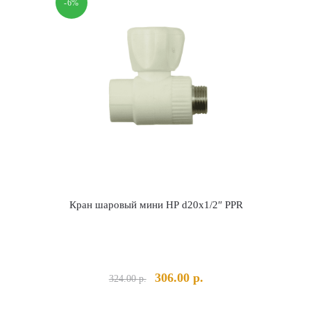
-6%
Кран шаровый мини НР d20х1/2″ PPR
альная
кущая
Первоначальная
Текущая
306.00
р.
324.00
р.
на:
цена
цена:
ла
0 р..
составляла
306.00 р..