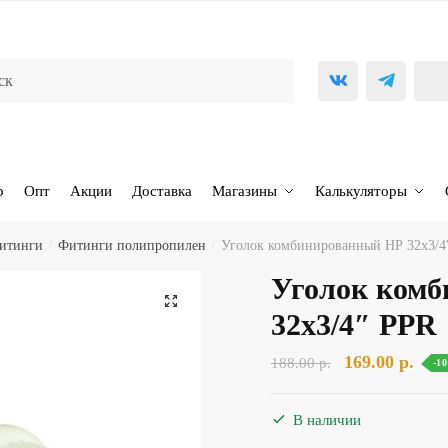
р
Опт
Акции
Доставка
Магазины
Калькуляторы
фитинги
/
Фитинги полипропилен
/
Уголок комбинированный НР 32х3/4
Уголок ком
🔍
32х3/4″ PPR
Первоначаль
Тек
169.00
р.
188.00
р.
-1
цена
цена
составляла
169.
В наличии
188.00 р..