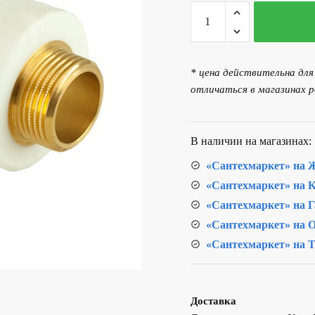
Количество
товара
Уголок
комбинированный
* цена действительна дл
НР
отличаться в магазинах р
32х3/4"
PPR
В наличии на магазинах:
«Сантехмаркет» на Ж
«Сантехмаркет» на К
«Сантехмаркет» на Г
«Сантехмаркет» на О
«Сантехмаркет» на Т
Доставка