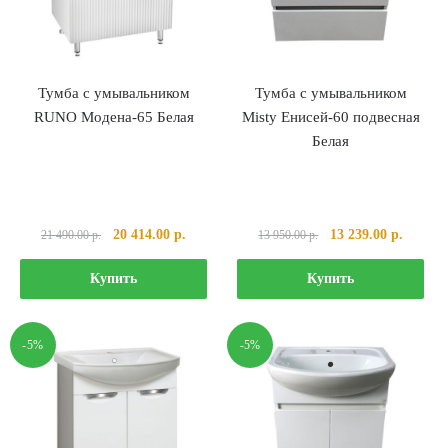
Тумба с умывальником
Тумба с умывальником
RUNO Модена-65 Белая
Misty Енисей-60 подвесная
Белая
Первоначальная
Текущая
Первоначальная
Текуща
20 414.00
р.
13 239.00
р.
21 490.00
р.
13 950.00
р.
цена
цена:
цена
цена:
составляла
20
составляла
13
Купить
Купить
21
414.00 р..
13
239.00 
490.00 р..
950.00 р..
-5%
-5%