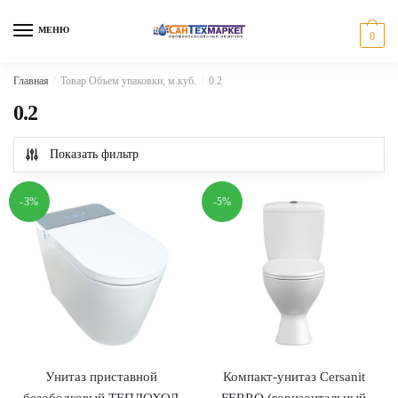
Skip
Skip
to
to
МЕНЮ
0
navigation
content
Главная
/
Товар Объем упаковки, м.куб.
/
0.2
0.2
Показать фильтр
-3%
-5%
Унитаз приставной
Компакт-унитаз Cersanit
безободковый ТЕПЛОХОД
FERRO (горизонтальный