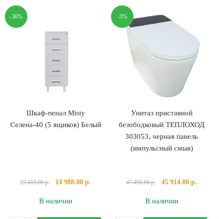
умывальником
Savoy-
-36%
-3%
Brevita
35
Rock-
подвесной
60
универсальный,
подвесная
Черный
Серая
Шкаф-пенал Misty
Унитаз приставной
Селена-40 (5 ящиков) Белый
безободковый ТЕПЛОХОД
303053, черная панель
(импульсный смыв)
Первоначальная
Текущая
Первоначальная
Текуща
14 988.00
р.
45 914.00
р.
23 419.00
р.
47 498.00
р.
цена
цена:
цена
цена:
В наличии
В наличии
составляла
14
составляла
45
23
988.00 р..
47
914.00 