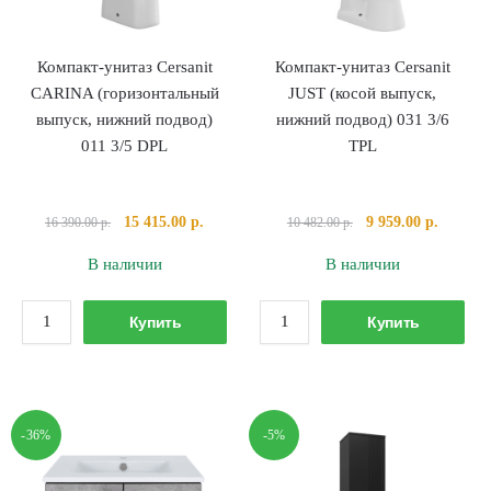
3/6
TPL
Компакт-унитаз Cersanit
Компакт-унитаз Cersanit
CARINA (горизонтальный
JUST (косой выпуск,
выпуск, нижний подвод)
нижний подвод) 031 3/6
011 3/5 DPL
TPL
Первоначальная
Текущая
Первоначальная
Текуща
15 415.00
р.
9 959.00
р.
16 390.00
р.
10 482.00
р.
цена
цена:
цена
цена:
В наличии
В наличии
составляла
15
составляла
9
16
415.00 р..
10
959.00 р
Количество
Количество
390.00 р..
482.00 р..
Купить
Купить
товара
товара
Компакт-
Компакт-
унитаз
унитаз
Cersanit
Cersanit
-36%
-5%
CARINA
JUST
(горизонтальный
(косой