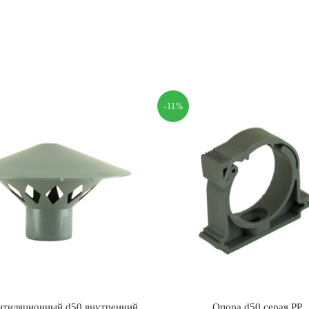
-11%
нтиляционный d50 внутренний
Опора d50 серая PP