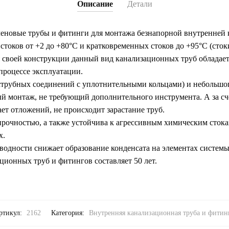
Описание
Детали
новые трубы и фитинги для монтажа безнапорной внутренней 
стоков от +2 до +80°С и кратковременных стоков до +95°С (сто
я своей конструкции данный вид канализационных труб облада
процессе эксплуатации.
аструбных соединений с уплотнительными кольцами) и небольшог
й монтаж, не требующий дополнительного инструмента. А за сч
ет отложений, не происходит зарастание труб.
прочностью, а также устойчива к агрессивным химическим стокам
х.
одности снижает образование конденсата на элементах системы
ионных труб и фитингов составляет 50 лет.
ртикул:
2162
Категория:
Внутренняя канализационная труба и фитин