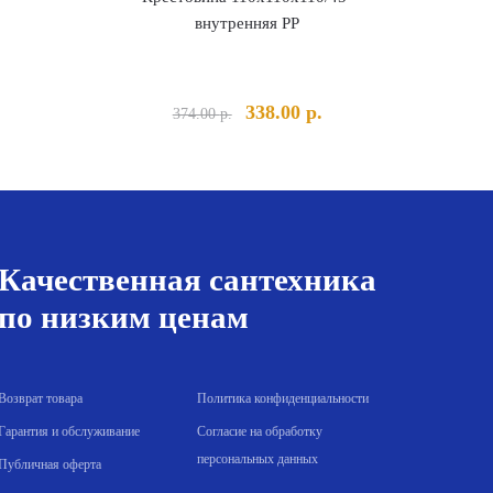
внутренняя PP
альная
екущая
Первоначальная
Текущая
338.00
р.
374.00
р.
на:
цена
цена:
а
.00 р..
составляла
338.00 р..
374.00 р..
Качественная сантехника
по низким ценам
Возврат товара
Политика конфиденциальности
Гарантия и обслуживание
Согласие на обработку
персональных данных
Публичная оферта