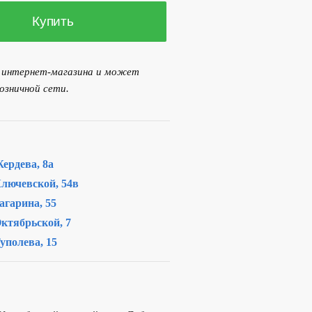
Купить
я интернет-магазина и может
озничной сети.
ердева, 8а
лючевской, 54в
агарина, 55
ктябрьской, 7
уполева, 15