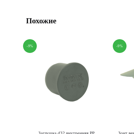
Похожие
-9%
-9%
Заглушка d32 внутренняя PP
Зонт ве