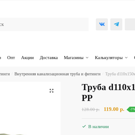
р
Опт
Акции
Доставка
Магазины
Калькуляторы
тинги
/
Внутренняя канализационная труба и фитинги
/
Труба d110х150
Труба d110х
🔍
PP
Первоначаль
Тек
119.00
р.
128.00
р.
-7
цена
цена
составляла
119.
В наличии
128.00 р..