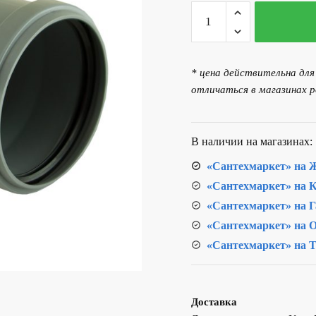
Количество
товара
Труба
d110х150мм
* цена действительна дл
внутренняя
отличаться в магазинах р
PP
В наличии на магазинах:
«Сантехмаркет» на Ж
«Сантехмаркет» на К
«Сантехмаркет» на Г
«Сантехмаркет» на О
«Сантехмаркет» на Т
Доставка