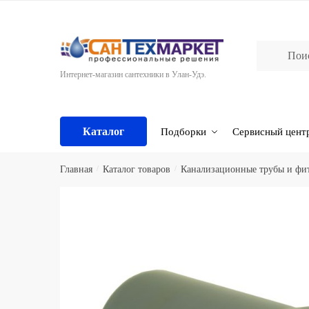
Skip
Skip
to
to
navigation
content
Интернет-магазин сантехники в Улан-Удэ.
Каталог
Подборки
Сервисный цент
Главная
/
Каталог товаров
/
Канализационные трубы и фи