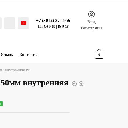
+7 (3012) 371-956
Вход
Пн-Сб 9-19 | Вс 9-18
Регистрация
Отзывы
Контакты
0.00
р.
0
мм внутренняя PP
150мм внутренняя
ная
ущая
%
:
00 р..