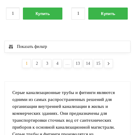
437.00 р..
374.00 р..
Количество
Количество
Купить
Купить
товара
товара
Крестовина
Крестовина
110х110х50/90°
110х110х110/45°
внутренняя
внутренняя
Показать фильтр
PP
PP
1
2
3
4
…
13
14
15
Серые канализационные трубы и фитинги являются
одними из самых распространенных решений для
организации внутренней канализации в жилых и
коммерческих зданиях. Они предназначены для
транспортировки сточных вод от сантехнических
приборов к основной канализационной магистрали.
Серые трубы и фитинги производятся из