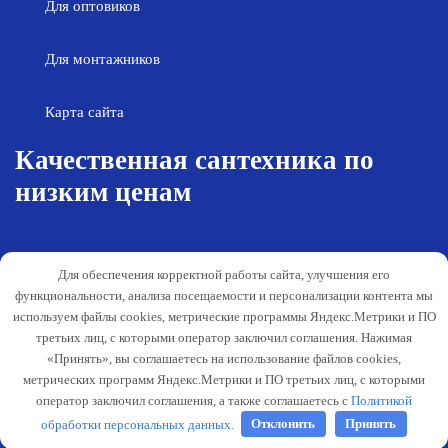
Для оптовиков
Для монтажников
Карта сайта
Качественная сантехника по
низким ценам
Возврат товара
Политика конфиденциальности
Для обеспечения корректной работы сайта, улучшения его
Согласие на обработку персональных
Гарантия и обслуживание
функциональности, анализа посещаемости и персонализации контента мы
данных
используем файлы cookies, метрические программы Яндекс.Метрики и ПО
Публичная оферта
третьих лиц, с которыми оператор заключил соглашения. Нажимая
Способы оплаты
«Принять», вы соглашаетесь на использование файлов cookies,
метрических программ Яндекс.Метрики и ПО третьих лиц, с которыми
Согласование деятельности
оператор заключил соглашения, а также соглашаетесь с
Политикой
обработки персональных данных.
Отклонить
Принять