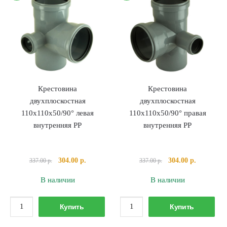
PP
Крестовина
Крестовина
двухплоскостная
двухплоскостная
110х110х50/90° левая
110х110х50/90° правая
внутренняя PP
внутренняя PP
Первоначальная
Текущая
Первоначальная
Текущая
304.00
р.
304.00
р.
337.00
р.
337.00
р.
цена
цена:
цена
цена:
В наличии
В наличии
составляла
304.00 р..
составляла
304.00 р..
337.00 р..
337.00 р..
Количество
Количество
Купить
Купить
товара
товара
Крестовина
Крестовина