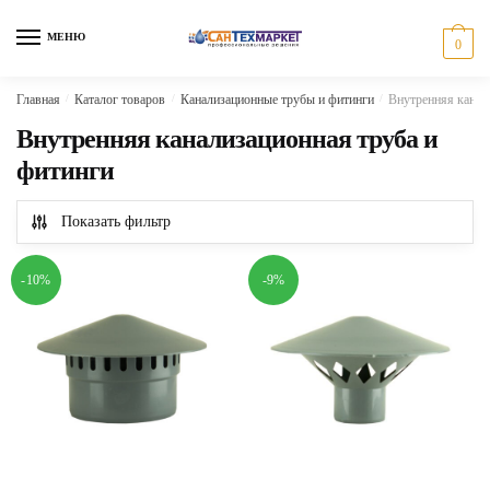
Skip
Skip
to
to
МЕНЮ
0
navigation
content
Главная
/
Каталог товаров
/
Канализационные трубы и фитинги
/
Внутренняя канал
Внутренняя канализационная труба и
фитинги
Показать фильтр
-10%
-9%