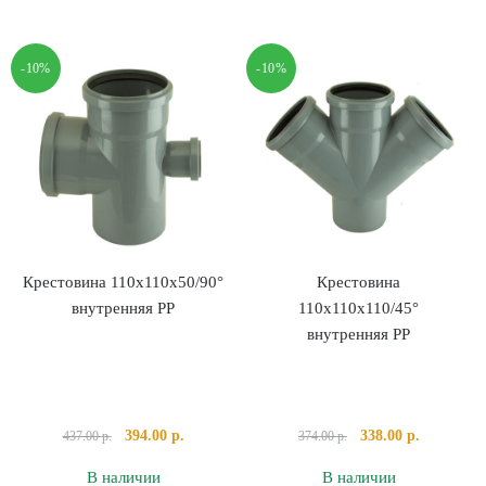
двухплоскостная
двухплоскостная
110х110х50/90°
110х110х50/90°
-10%
-10%
левая
правая
внутренняя
внутренняя
PP
PP
Крестовина 110х110х50/90°
Крестовина
внутренняя PP
110х110х110/45°
внутренняя PP
Первоначальная
Текущая
Первоначальная
Текущая
394.00
р.
338.00
р.
437.00
р.
374.00
р.
цена
цена:
цена
цена:
В наличии
В наличии
составляла
394.00 р..
составляла
338.00 р..