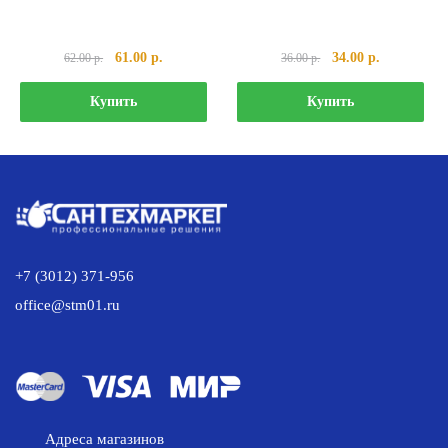
Первоначальная
Текущая
Первоначальная
Текущая
61.00
р.
34.00
р.
62.00
р.
36.00
р.
цена
цена:
цена
цена:
составляла
61.00 р..
составляла
34.00 р..
Купить
Купить
62.00 р..
36.00 р..
+7 (3012) 371-956
office@stm01.ru
Адреса магазинов