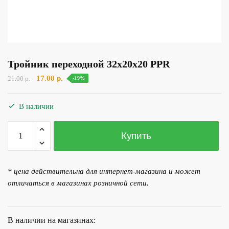
Тройник переходной 32х20х20 PPR
Первоначальная
Текущая
17.00
р.
21.00
р.
-19%
цена
цена:
составляла
17.00 р..
В наличии
21.00 р..
Количество
Купить
товара
Тройник
переходной
* цена действительна для интернет-магазина и может
32х20х20
отличаться в магазинах розничной сети.
PPR
В наличии на магазинах: