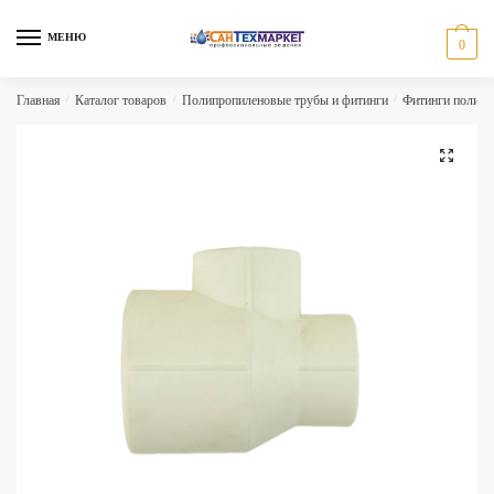
Skip
Skip
to
to
МЕНЮ
0
navigation
content
Главная
/
Каталог товаров
/
Полипропиленовые трубы и фитинги
/
Фитинги полипр
🔍