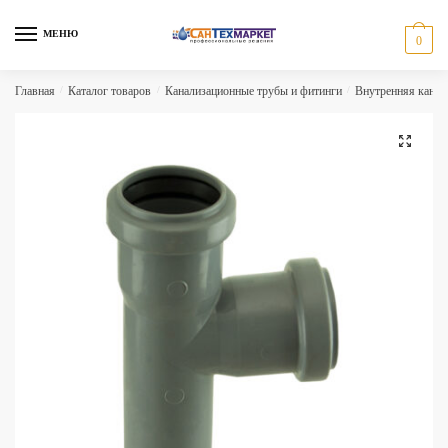
Skip
Skip
to
to
МЕНЮ
0
navigation
content
Главная
/
Каталог товаров
/
Канализационные трубы и фитинги
/
Внутренняя канал
🔍