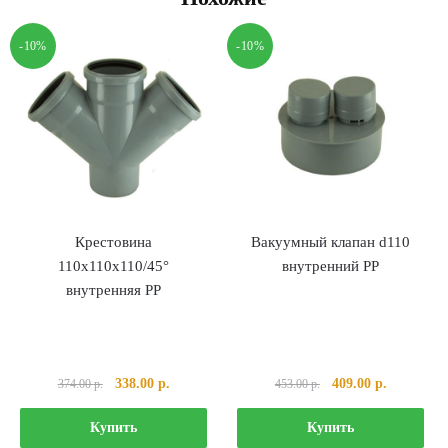
-10%
-10%
Крестовина
Вакуумный клапан d110
110х110х110/45°
внутренний PP
внутренняя PP
Первоначальная
Текущая
Первоначальная
Текущая
338.00
р.
409.00
р.
374.00
р.
453.00
р.
цена
цена:
цена
цена:
составляла
338.00 р..
составляла
409.00 р..
Купить
Купить