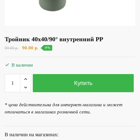
Тройник 40х40/90° внутренний PP
Первоначальная
Текущая
90.00
р.
99.00
р.
-9%
цена
цена:
составляла
90.00 р..
В наличии
99.00 р..
Количество
Купить
товара
Тройник
40х40/90°
* цена действительна для интернет-магазина и может
внутренний
отличаться в магазинах розничной сети.
PP
В наличии на магазинах: