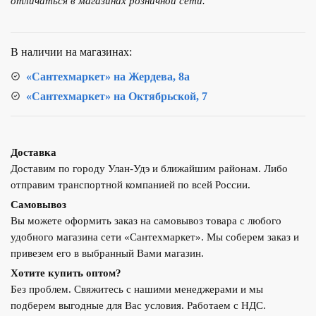
отличаться в магазинах розничной сети.
ТЭНБ-3кВт
П2"
ZOTA
В наличии на магазинах:
с
колпаком
«Сантехмаркет» на Жердева, 8а
«Сантехмаркет» на Октябрьской, 7
Доставка
Доставим по городу Улан-Удэ и ближайшим районам. Либо
отправим транспортной компанией по всей России.
Самовывоз
Вы можете оформить заказ на самовывоз товара с любого
удобного магазина сети «Сантехмаркет». Мы соберем заказ и
привезем его в выбранный Вами магазин.
Хотите купить оптом?
Без проблем. Свяжитесь с нашими менеджерами и мы
подберем выгодные для Вас условия. Работаем с НДС.