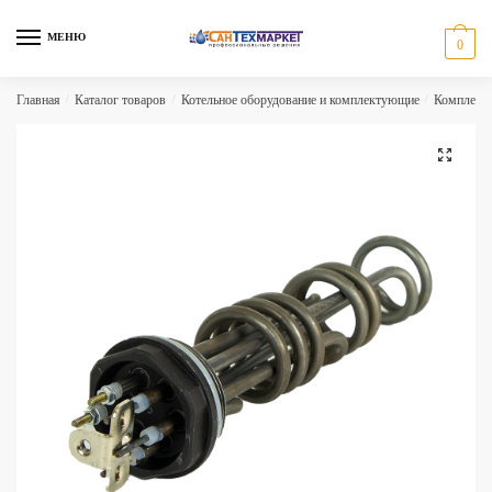
Skip
Skip
to
to
МЕНЮ
0
navigation
content
Главная
/
Каталог товаров
/
Котельное оборудование и комплектующие
/
Комплекту
🔍