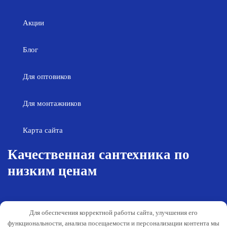
Акции
Блог
Для оптовиков
Для монтажников
Карта сайта
Качественная сантехника по
низким ценам
Возврат товара
Политика конфиденциальности
Для обеспечения корректной работы сайта, улучшения его
Согласие на обработку персональных
Гарантия и обслуживание
функциональности, анализа посещаемости и персонализации контента мы