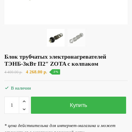
Блок трубчатых электронагревателей
ТЭНБ-3кВт П2″ ZOTA с колпаком
Первоначальная
Текущая
4 268.00
р.
4 400.00
р.
-3%
цена
цена:
составляла
4
В наличии
4
268.00 р..
400.00 р..
Количество
Купить
товара
Блок
трубчатых
* цена действительна для интернет-магазина и может
электронагревателей