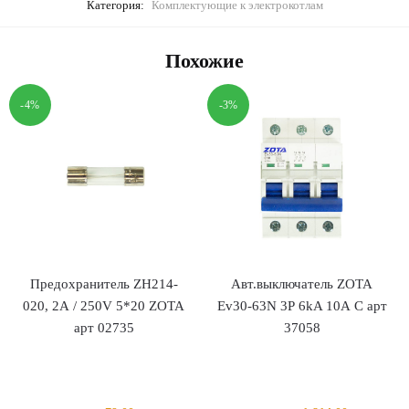
Категория:
Комплектующие к электрокотлам
Похожие
-4%
-3%
Предохранитель ZH214-
Авт.выключатель ZOTA
020, 2А / 250V 5*20 ZOTA
Ev30-63N 3Р 6kA 10А С арт
арт 02735
37058