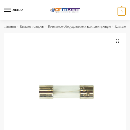
Skip
Skip
to
to
МЕНЮ
0
navigation
content
Главная
/
Каталог товаров
/
Котельное оборудование и комплектующие
/
Комплекту
🔍