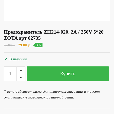
Предохранитель ZH214-020, 2А / 250V 5*20
ZOTA арт 02735
Первоначальная
Текущая
79.00
р.
82.00
р.
-4%
цена
цена:
составляла
79.00 р..
В наличии
82.00 р..
Количество
Купить
товара
Предохранитель
ZH214-
* цена действительна для интернет-магазина и может
020,
отличаться в магазинах розничной сети.
2А
/
250V