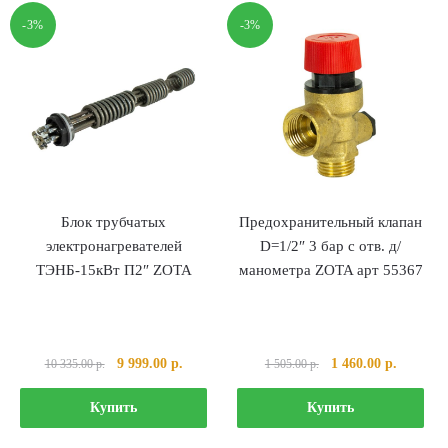
-3%
-3%
Блок трубчатых
Предохранительный клапан
электронагревателей
D=1/2″ 3 бар с отв. д/
ТЭНБ-15кВт П2″ ZOTA
манометра ZOTA арт 55367
Первоначальная
Текущая
Первоначальная
Текущая
9 999.00
р.
1 460.00
р.
10 335.00
р.
1 505.00
р.
цена
цена:
цена
цена:
составляла
9
составляла
1
Купить
Купить
10
999.00 р..
1
460.00 р