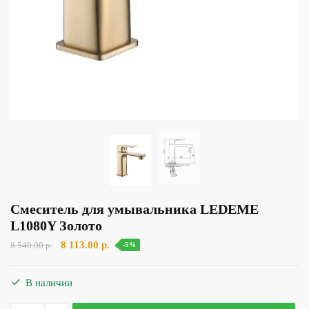
Смеситель для умывальника LEDEME
L1080Y Золото
Первоначальная
Текущая
8 113.00
р.
8 540.00
р.
-5%
цена
цена:
составляла
8
В наличии
8
113.00 р..
540.00 р..