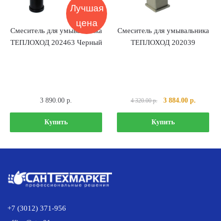
Лучшая
цена
Смеситель для умывальника
Смеситель для умывальника
ТЕПЛОХОД 202463 Черный
ТЕПЛОХОД 202039
Первоначальная
Текущая
3 890.00
р.
3 884.00
р.
4 320.00
р.
цена
цена:
составляла
3
Купить
Купить
4
884.00 р
320.00 р..
+7 (3012) 371-956