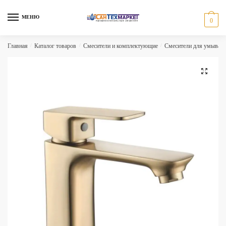
Skip
Skip
to
to
МЕНЮ
0
navigation
content
Главная
/
Каталог товаров
/
Смесители и комплектующие
/
Смесители для умываль
🔍