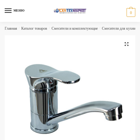
Skip
Skip
to
to
МЕНЮ
0
navigation
content
Главная
/
Каталог товаров
/
Смесители и комплектующие
/
Смесители для кухни
/
🔍