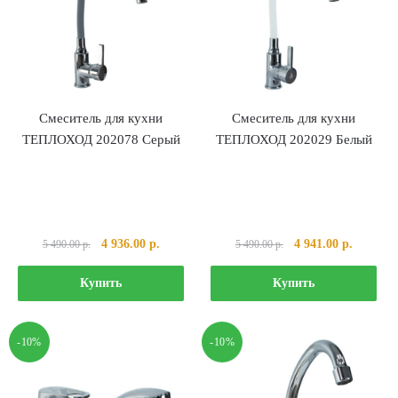
Смеситель для кухни
Смеситель для кухни
ТЕПЛОХОД 202078 Серый
ТЕПЛОХОД 202029 Белый
Первоначальная
Текущая
Первоначальная
Текущая
4 936.00
р.
4 941.00
р.
5 490.00
р.
5 490.00
р.
цена
цена:
цена
цена:
составляла
4
составляла
4
Купить
Купить
5
936.00 р..
5
941.00 р
490.00 р..
490.00 р..
-10%
-10%