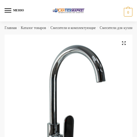
Skip
Skip
to
to
МЕНЮ
0
navigation
content
Главная
/
Каталог товаров
/
Смесители и комплектующие
/
Смесители для кухни
/
🔍