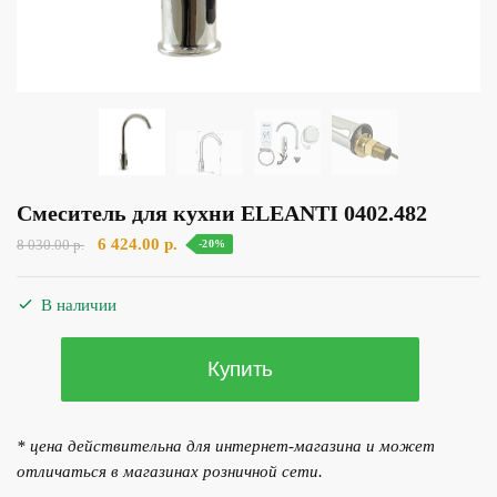
Смеситель для кухни ELEANTI 0402.482
Первоначальная
Текущая
6 424.00
р.
8 030.00
р.
-20%
цена
цена:
составляла
6
В наличии
8
424.00 р..
030.00 р..
Количество
Купить
товара
Смеситель
для
* цена действительна для интернет-магазина и может
кухни
отличаться в магазинах розничной сети.
ELEANTI