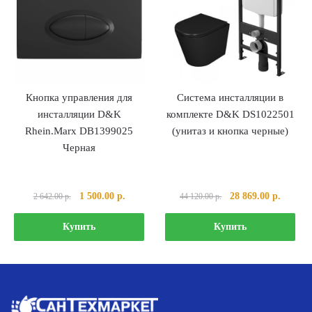
Кнопка управления для
Система инсталляции в
инсталляции D&K
комплекте D&K DS1022501
Rhein.Marx DB1399025
(унитаз и кнопка черные)
Черная
Первоначальная
Текущая
Первоначальная
Текуща
1 500.00
р.
28 869.00
р.
2 642.00
р.
44 120.00
р.
цена
цена:
цена
цена:
составляла
1
составляла
28
Купить
Купить
2
500.00 р..
44
869.00 
642.00 р..
120.00 р..