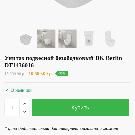
Унитаз подвесной безободковый DK Berlin
DT1436016
Первоначальная
Текущая
10 500.00
р.
15 600.00
р.
-33%
цена
цена:
составляла
10
В наличии
15
500.00 р..
600.00 р..
Количество
Купить
товара
Унитаз
подвесной
* цена действительна для интернет-магазина и может
безободковый