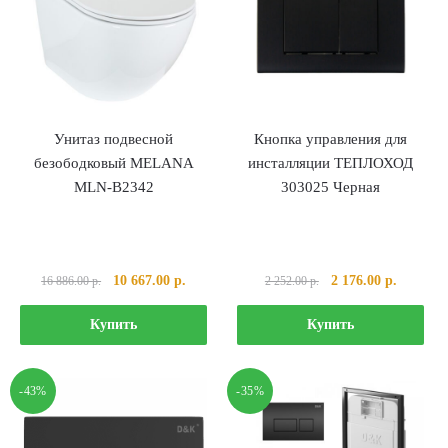
Унитаз подвесной
Кнопка управления для
безободковый MELANA
инсталляции ТЕПЛОХОД
MLN-B2342
303025 Черная
Первоначальная
Текущая
Первоначальная
Текущая
10 667.00
р.
2 176.00
р.
16 886.00
р.
2 252.00
р.
цена
цена:
цена
цена:
составляла
10
составляла
2
Купить
Купить
16
667.00 р..
2
176.00 р
886.00 р..
252.00 р..
-43%
-35%