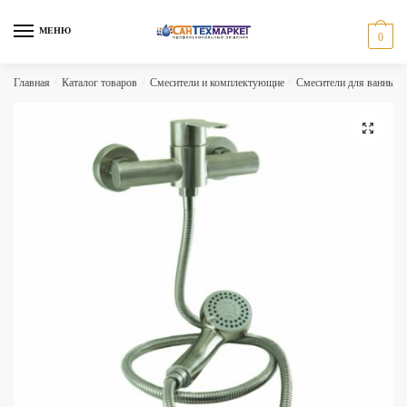
Skip
Skip
to
to
МЕНЮ
0
navigation
content
Главная
/
Каталог товаров
/
Смесители и комплектующие
/
Смесители для ванны и
🔍