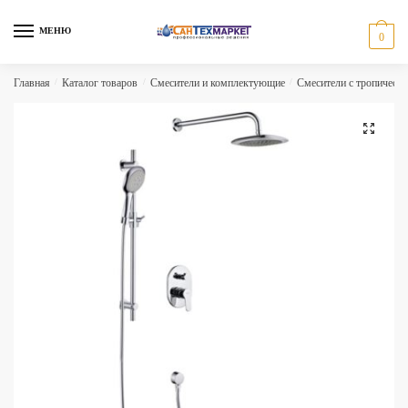
Skip
Skip
to
to
МЕНЮ
0
navigation
content
Главная
/
Каталог товаров
/
Смесители и комплектующие
/
Смесители с тропическ
🔍