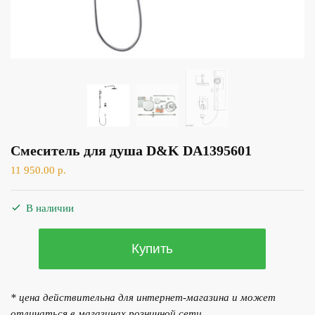
Смеситель для душа D&K DA1395601
11 950.00
р.
В наличии
Количество
Купить
товара
Смеситель
для
* цена действительна для интернет-магазина и может
душа
отличаться в магазинах розничной сети.