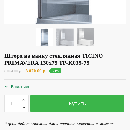
Штора на ванну стеклянная TICINO
PRIMAVERA 130х75 TP-K035-75
Первоначальная
Текущая
3 870.00
р.
8 064.00
р.
-52%
цена
цена:
составляла
3
В наличии
8
870.00 р..
064.00 р..
Количество
Купить
товара
Штора
на
* цена действительна для интернет-магазина и может
ванну