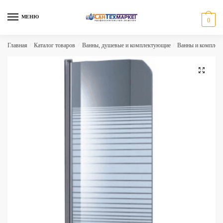
Skip
Skip
to
to
МЕНЮ
0
navigation
content
Главная
/
Каталог товаров
/
Ванны, душевые и комплектующие
/
Ванны и комплек
🔍