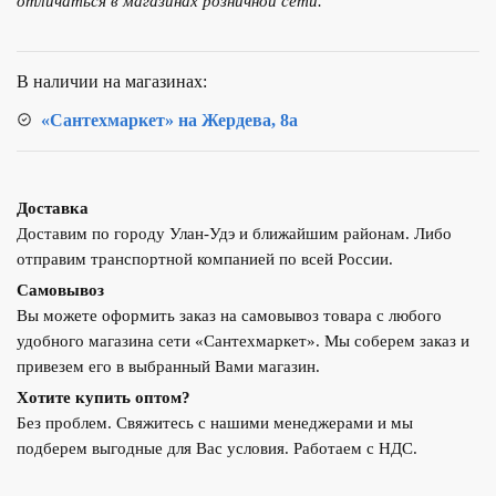
отличаться в магазинах розничной сети.
стеклянная
TICINO
PRIMAVERA
В наличии на магазинах:
130х75
TP-
«Сантехмаркет» на Жердева, 8а
K035-
75
Доставка
Доставим по городу Улан-Удэ и ближайшим районам. Либо
отправим транспортной компанией по всей России.
Самовывоз
Вы можете оформить заказ на самовывоз товара с любого
удобного магазина сети «Сантехмаркет». Мы соберем заказ и
привезем его в выбранный Вами магазин.
Хотите купить оптом?
Без проблем. Свяжитесь с нашими менеджерами и мы
подберем выгодные для Вас условия. Работаем с НДС.